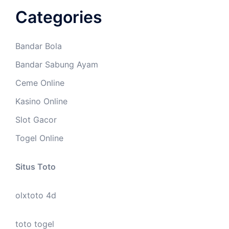
Categories
Bandar Bola
Bandar Sabung Ayam
Ceme Online
Kasino Online
Slot Gacor
Togel Online
Situs Toto
olxtoto 4d
toto togel