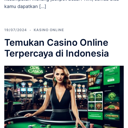
kamu dapatkan […]
19/07/2024
KASINO ONLINE
Temukan Casino Online
Terpercaya di Indonesia