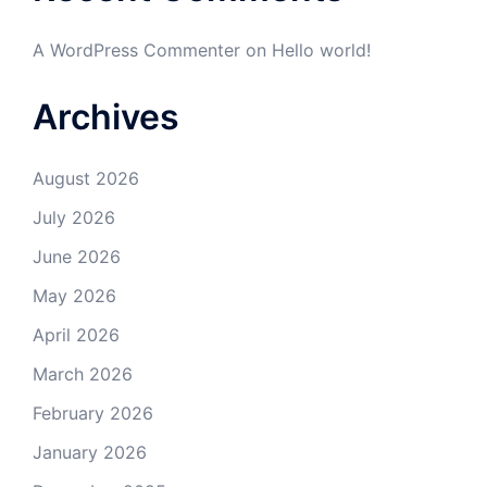
A WordPress Commenter
on
Hello world!
Archives
August 2026
July 2026
June 2026
May 2026
April 2026
March 2026
February 2026
January 2026