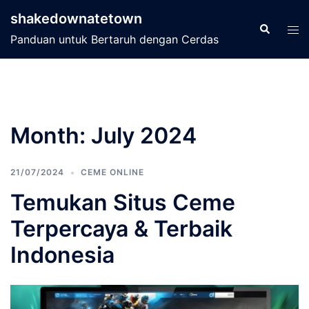
Skip
shakedownatetown
to
Search
Tog
Panduan untuk Bertaruh dengan Cerdas
content
men
Month:
July 2024
21/07/2024
CEME ONLINE
Temukan Situs Ceme
Terpercaya & Terbaik
Indonesia