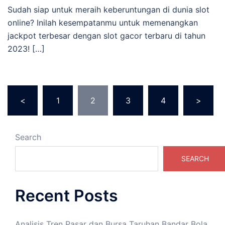
Sudah siap untuk meraih keberuntungan di dunia slot
online? Inilah kesempatanmu untuk memenangkan
jackpot terbesar dengan slot gacor terbaru di tahun
2023! […]
Posts
<
1
2
3
4
>
pagination
Search
SEARCH
Recent Posts
Analisis Tren Pasar dan Bursa Taruhan Bandar Bola