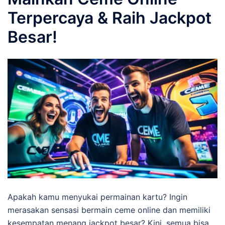
Terpercaya & Raih Jackpot
Besar!
Apakah kamu menyukai permainan kartu? Ingin
merasakan sensasi bermain ceme online dan memiliki
kesempatan menang jackpot besar? Kini, semua bisa