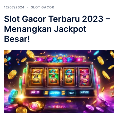
12/07/2024
SLOT GACOR
Slot Gacor Terbaru 2023 –
Menangkan Jackpot
Besar!