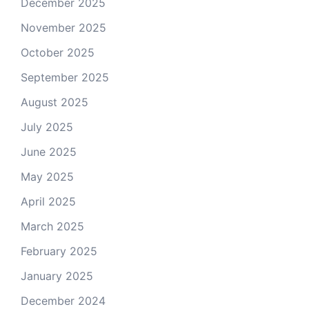
December 2025
November 2025
October 2025
September 2025
August 2025
July 2025
June 2025
May 2025
April 2025
March 2025
February 2025
January 2025
December 2024