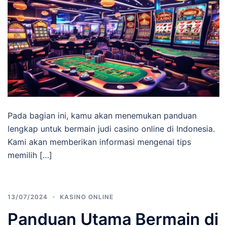
Pada bagian ini, kamu akan menemukan panduan
lengkap untuk bermain judi casino online di Indonesia.
Kami akan memberikan informasi mengenai tips
memilih […]
13/07/2024
KASINO ONLINE
Panduan Utama Bermain di