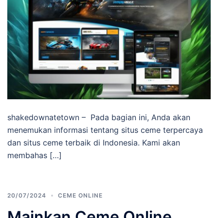
shakedownatetown – Pada bagian ini, Anda akan
menemukan informasi tentang situs ceme terpercaya
dan situs ceme terbaik di Indonesia. Kami akan
membahas […]
20/07/2024
CEME ONLINE
Mainkan Ceme Online