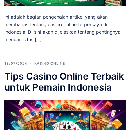
Ini adalah bagian pengenalan artikel yang akan
membahas tentang casino online terpercaya di
Indonesia. Di sini akan dijelaskan tentang pentingnya
mencari situs […]
18/07/2024
KASINO ONLINE
Tips Casino Online Terbaik
untuk Pemain Indonesia