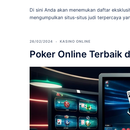
Di sini Anda akan menemukan daftar eksklusif 
mengumpulkan situs-situs judi terpercaya y
26/02/2024
KASINO ONLINE
Poker Online Terbaik 