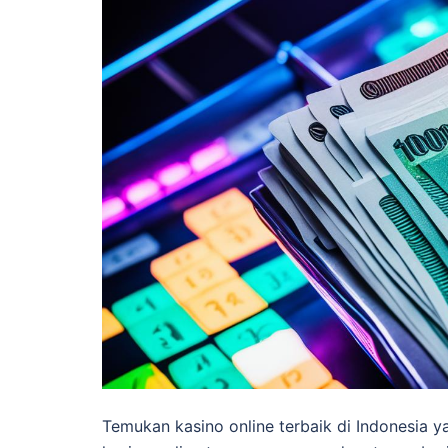
Temukan kasino online terbaik di Indonesia 