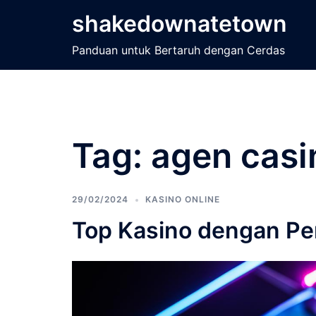
Skip
shakedownatetown
to
content
Panduan untuk Bertaruh dengan Cerdas
Tag:
agen casi
29/02/2024
KASINO ONLINE
Top Kasino dengan Pe