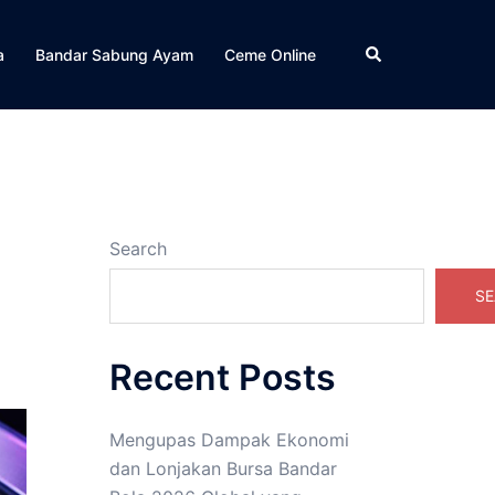
Search
a
Bandar Sabung Ayam
Ceme Online
Search
SE
Recent Posts
Mengupas Dampak Ekonomi
dan Lonjakan Bursa Bandar