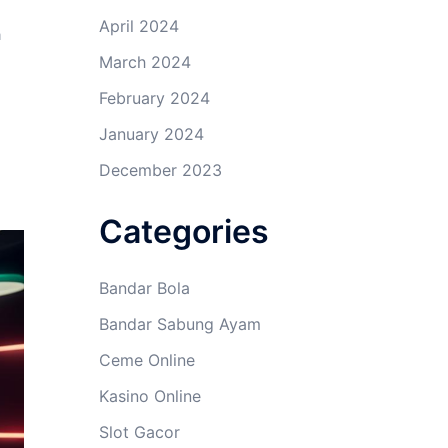
April 2024
h
March 2024
February 2024
January 2024
December 2023
Categories
Bandar Bola
Bandar Sabung Ayam
Ceme Online
Kasino Online
Slot Gacor