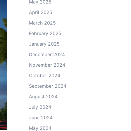
May 2025
April 2025
March 2025
February 2025
January 2025
December 2024
November 2024
October 2024
September 2024
August 2024
July 2024
June 2024
May 2024