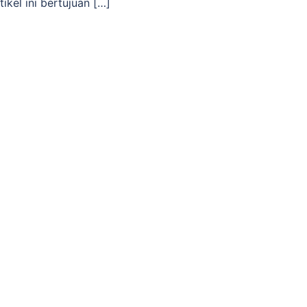
ikel ini bertujuan […]