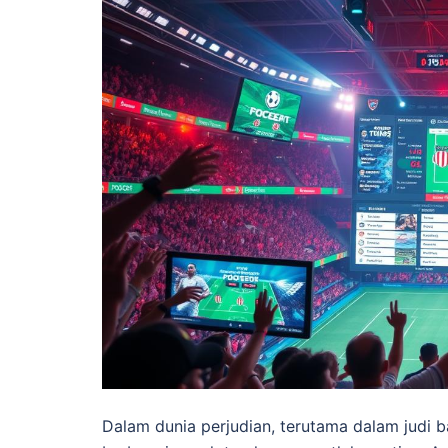
Dalam dunia perjudian, terutama dalam judi 