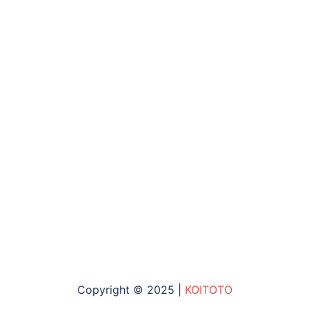
Copyright © 2025 |
KOITOTO