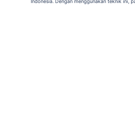
Indonesia. Dengan menggunakan teknik ini, p