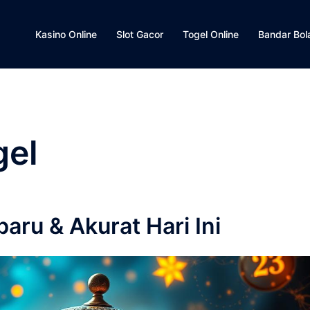
Kasino Online
Slot Gacor
Togel Online
Bandar Bol
gel
baru & Akurat Hari Ini