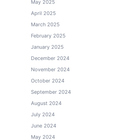
May 2025
April 2025
March 2025
February 2025
January 2025
December 2024
November 2024
October 2024
September 2024
August 2024
July 2024
June 2024
May 2024