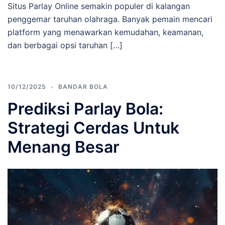
Situs Parlay Online semakin populer di kalangan
penggemar taruhan olahraga. Banyak pemain mencari
platform yang menawarkan kemudahan, keamanan,
dan berbagai opsi taruhan […]
10/12/2025
BANDAR BOLA
Prediksi Parlay Bola:
Strategi Cerdas Untuk
Menang Besar