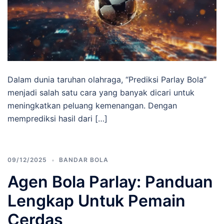
Dalam dunia taruhan olahraga, “Prediksi Parlay Bola”
menjadi salah satu cara yang banyak dicari untuk
meningkatkan peluang kemenangan. Dengan
memprediksi hasil dari […]
09/12/2025
BANDAR BOLA
Agen Bola Parlay: Panduan
Lengkap Untuk Pemain
Cerdas