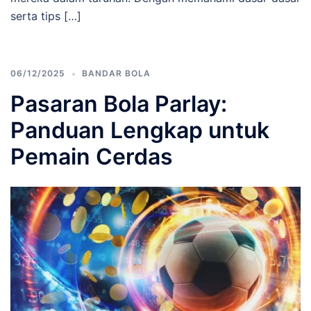
serta tips […]
06/12/2025
BANDAR BOLA
Pasaran Bola Parlay:
Panduan Lengkap untuk
Pemain Cerdas