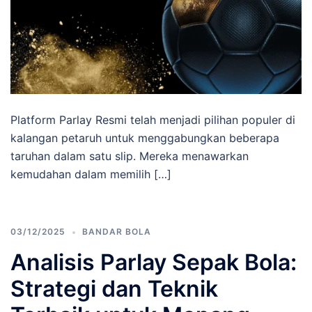
Platform Parlay Resmi telah menjadi pilihan populer di
kalangan petaruh untuk menggabungkan beberapa
taruhan dalam satu slip. Mereka menawarkan
kemudahan dalam memilih […]
03/12/2025
BANDAR BOLA
Analisis Parlay Sepak Bola:
Strategi dan Teknik