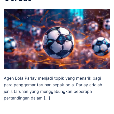
Agen Bola Parlay menjadi topik yang menarik bagi
para penggemar taruhan sepak bola. Parlay adalah
jenis taruhan yang menggabungkan beberapa
pertandingan dalam […]