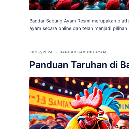
Bandar Sabung Ayam Resmi merupakan platfo
ayam secara online dan telah menjadi pilihan
30/07/2024
BANDAR SABUNG AYAM
Panduan Taruhan di B