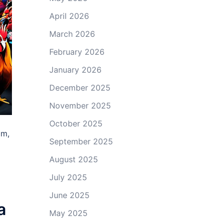
April 2026
March 2026
February 2026
January 2026
December 2025
November 2025
October 2025
am,
September 2025
August 2025
July 2025
June 2025
a
May 2025