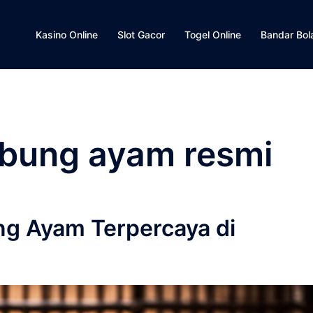
Kasino Online
Slot Gacor
Togel Online
Bandar Bol
abung ayam resmi
ng Ayam Terpercaya di