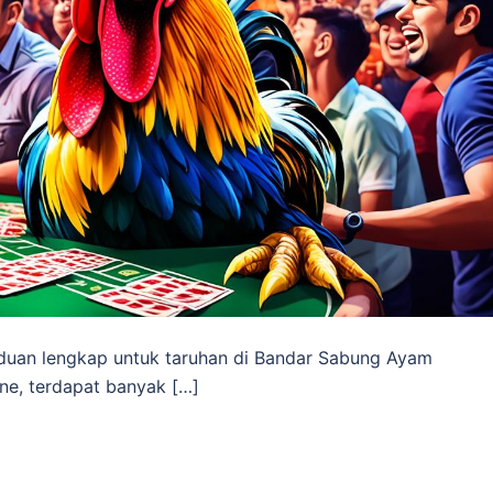
uan lengkap untuk taruhan di Bandar Sabung Ayam
ine, terdapat banyak […]