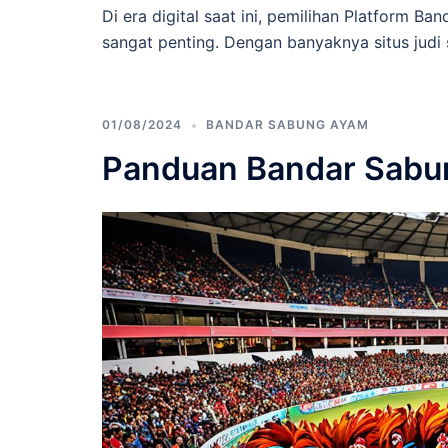
Di era digital saat ini, pemilihan Platform 
sangat penting. Dengan banyaknya situs judi
01/08/2024
BANDAR SABUNG AYAM
Panduan Bandar Sabu