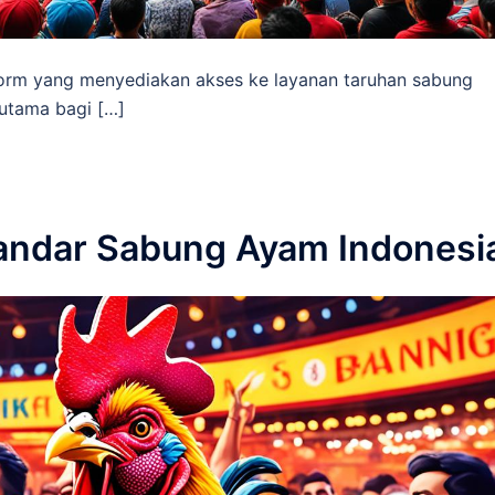
rm yang menyediakan akses ke layanan taruhan sabung
 utama bagi […]
andar Sabung Ayam Indonesi