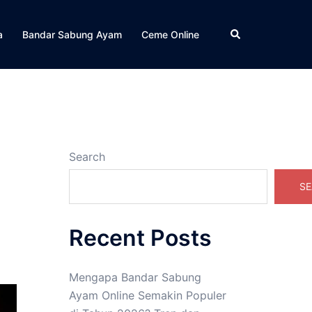
Search
a
Bandar Sabung Ayam
Ceme Online
Search
SE
Recent Posts
Mengapa Bandar Sabung
Ayam Online Semakin Populer