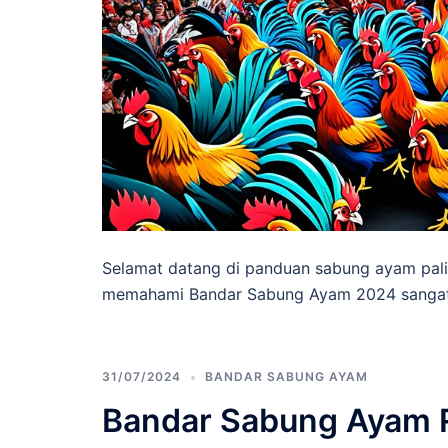
Selamat datang di panduan sabung ayam pali
memahami Bandar Sabung Ayam 2024 sangat
31/07/2024
BANDAR SABUNG AYAM
Bandar Sabung Ayam R