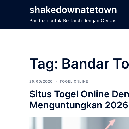
Skip
shakedownatetown
to
content
Panduan untuk Bertaruh dengan Cerdas
Tag:
Bandar To
26/06/2026
TOGEL ONLINE
Situs Togel Online De
Menguntungkan 2026