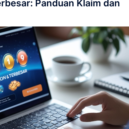
erbesar: Panduan Klaim dan