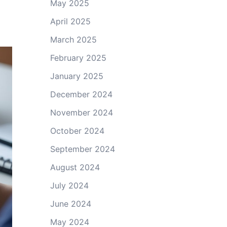
May 2025
April 2025
March 2025
February 2025
January 2025
December 2024
November 2024
October 2024
September 2024
August 2024
July 2024
June 2024
May 2024