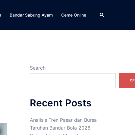
Search
a
Bandar Sabung Ayam
Ceme Online
Search
SE
Recent Posts
Analisis Tren Pasar dan Bursa
Taruhan Bandar Bola 2026