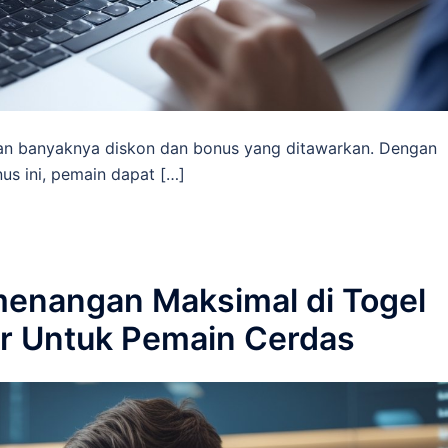
gan banyaknya diskon dan bonus yang ditawarkan. Dengan
s ini, pemain dapat […]
enangan Maksimal di Togel
ar Untuk Pemain Cerdas