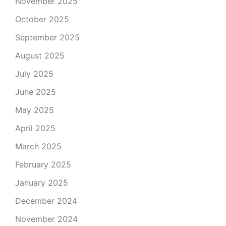
November 2025
October 2025
September 2025
August 2025
July 2025
June 2025
May 2025
April 2025
March 2025
February 2025
January 2025
December 2024
November 2024