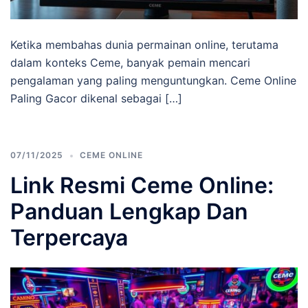
Ketika membahas dunia permainan online, terutama
dalam konteks Ceme, banyak pemain mencari
pengalaman yang paling menguntungkan. Ceme Online
Paling Gacor dikenal sebagai […]
07/11/2025
CEME ONLINE
Link Resmi Ceme Online:
Panduan Lengkap Dan
Terpercaya