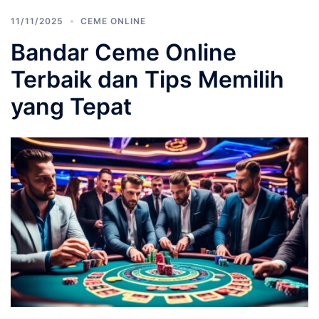
11/11/2025
CEME ONLINE
Bandar Ceme Online
Terbaik dan Tips Memilih
yang Tepat