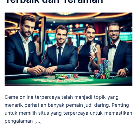
Ceme online terpercaya telah menjadi topik yang
menarik perhatian banyak pemain judi daring. Penting
untuk memilih situs yang terpercaya untuk memastikan
pengalaman […]