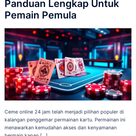
Panduan Lengkap Untuk
Pemain Pemula
Ceme online 24 jam telah menjadi pilihan populer di
kalangan penggemar permainan kartu. Permainan ini
menawarkan kemudahan akses dan kenyamanan
bermain kapan […]