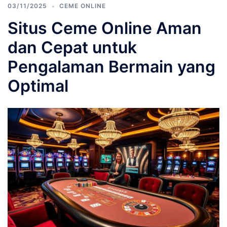
03/11/2025
CEME ONLINE
Situs Ceme Online Aman
dan Cepat untuk
Pengalaman Bermain yang
Optimal