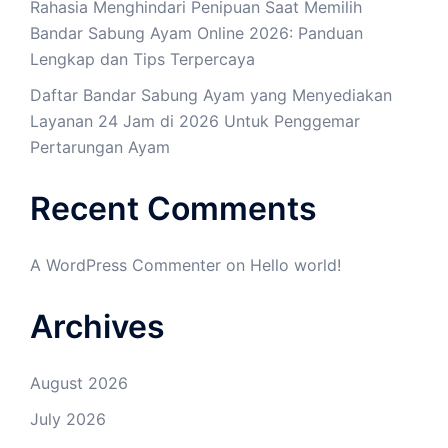
Rahasia Menghindari Penipuan Saat Memilih
Bandar Sabung Ayam Online 2026: Panduan
Lengkap dan Tips Terpercaya
Daftar Bandar Sabung Ayam yang Menyediakan
Layanan 24 Jam di 2026 Untuk Penggemar
Pertarungan Ayam
Recent Comments
A WordPress Commenter
on
Hello world!
Archives
August 2026
July 2026