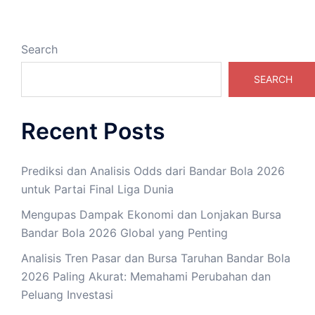
Search
SEARCH
Recent Posts
Prediksi dan Analisis Odds dari Bandar Bola 2026
untuk Partai Final Liga Dunia
Mengupas Dampak Ekonomi dan Lonjakan Bursa
Bandar Bola 2026 Global yang Penting
Analisis Tren Pasar dan Bursa Taruhan Bandar Bola
2026 Paling Akurat: Memahami Perubahan dan
Peluang Investasi