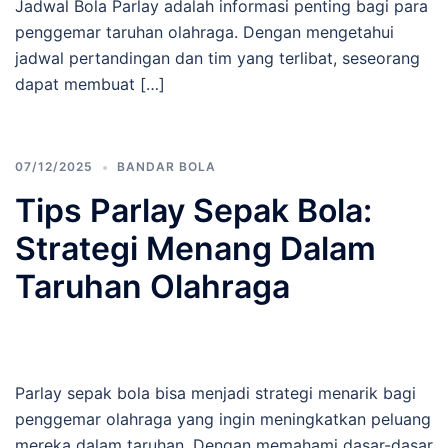
Jadwal Bola Parlay adalah informasi penting bagi para
penggemar taruhan olahraga. Dengan mengetahui
jadwal pertandingan dan tim yang terlibat, seseorang
dapat membuat […]
07/12/2025
BANDAR BOLA
Tips Parlay Sepak Bola:
Strategi Menang Dalam
Taruhan Olahraga
Parlay sepak bola bisa menjadi strategi menarik bagi
penggemar olahraga yang ingin meningkatkan peluang
mereka dalam taruhan. Dengan memahami dasar-dasar