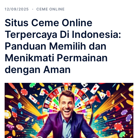
12/09/2025
CEME ONLINE
Situs Ceme Online
Terpercaya Di Indonesia:
Panduan Memilih dan
Menikmati Permainan
dengan Aman