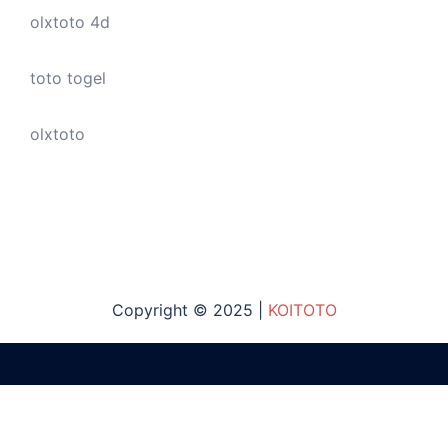
olxtoto 4d
toto togel
olxtoto
Copyright © 2025 |
KOITOTO