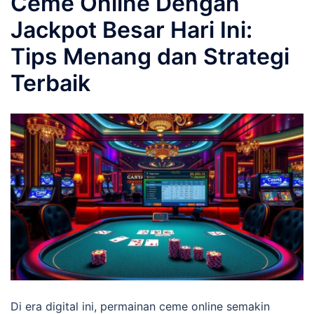
Ceme Online Dengan
Jackpot Besar Hari Ini:
Tips Menang dan Strategi
Terbaik
Di era digital ini, permainan ceme online semakin