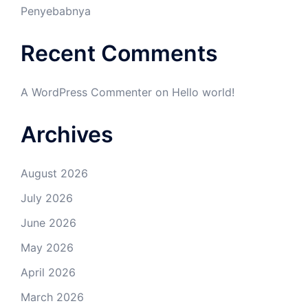
Penyebabnya
Recent Comments
A WordPress Commenter
on
Hello world!
Archives
August 2026
July 2026
June 2026
May 2026
April 2026
March 2026