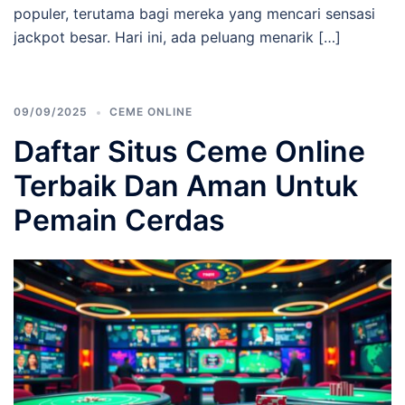
populer, terutama bagi mereka yang mencari sensasi
jackpot besar. Hari ini, ada peluang menarik […]
09/09/2025
CEME ONLINE
Daftar Situs Ceme Online
Terbaik Dan Aman Untuk
Pemain Cerdas