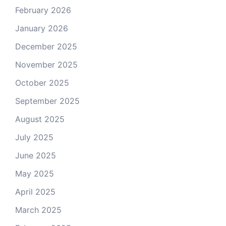
February 2026
January 2026
December 2025
November 2025
October 2025
September 2025
August 2025
July 2025
June 2025
May 2025
April 2025
March 2025