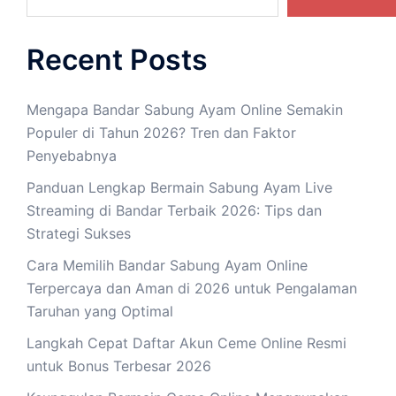
Recent Posts
Mengapa Bandar Sabung Ayam Online Semakin
Populer di Tahun 2026? Tren dan Faktor
Penyebabnya
Panduan Lengkap Bermain Sabung Ayam Live
Streaming di Bandar Terbaik 2026: Tips dan
Strategi Sukses
Cara Memilih Bandar Sabung Ayam Online
Terpercaya dan Aman di 2026 untuk Pengalaman
Taruhan yang Optimal
Langkah Cepat Daftar Akun Ceme Online Resmi
untuk Bonus Terbesar 2026