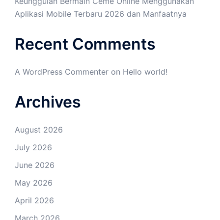
Keunggulan Bermain Ceme Online Menggunakan
Aplikasi Mobile Terbaru 2026 dan Manfaatnya
Recent Comments
A WordPress Commenter
on
Hello world!
Archives
August 2026
July 2026
June 2026
May 2026
April 2026
March 2026