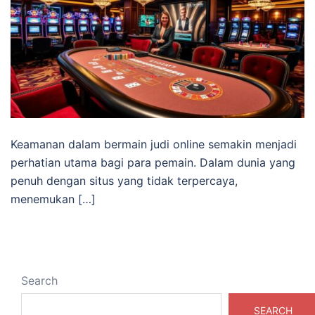
Keamanan dalam bermain judi online semakin menjadi
perhatian utama bagi para pemain. Dalam dunia yang
penuh dengan situs yang tidak terpercaya,
menemukan […]
Search
SEARCH