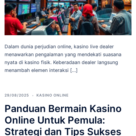
Dalam dunia perjudian online, kasino live dealer
menawarkan pengalaman yang mendekati suasana
nyata di kasino fisik. Keberadaan dealer langsung
menambah elemen interaksi […]
29/08/2025
KASINO ONLINE
Panduan Bermain Kasino
Online Untuk Pemula:
Strategi dan Tips Sukses