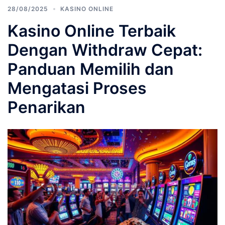
28/08/2025
KASINO ONLINE
Kasino Online Terbaik
Dengan Withdraw Cepat:
Panduan Memilih dan
Mengatasi Proses
Penarikan