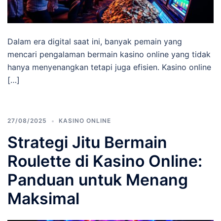
Dalam era digital saat ini, banyak pemain yang
mencari pengalaman bermain kasino online yang tidak
hanya menyenangkan tetapi juga efisien. Kasino online
[…]
27/08/2025
KASINO ONLINE
Strategi Jitu Bermain
Roulette di Kasino Online:
Panduan untuk Menang
Maksimal