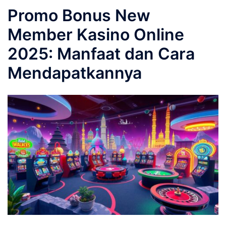
Promo Bonus New
Member Kasino Online
2025: Manfaat dan Cara
Mendapatkannya