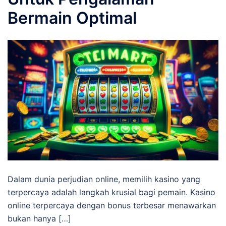
Bermain Optimal
Dalam dunia perjudian online, memilih kasino yang
terpercaya adalah langkah krusial bagi pemain. Kasino
online terpercaya dengan bonus terbesar menawarkan
bukan hanya […]