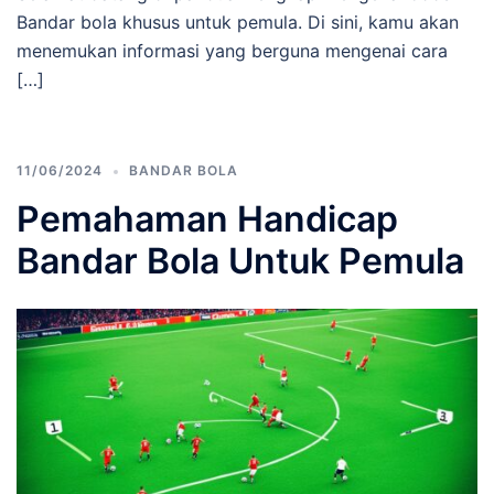
Bandar bola khusus untuk pemula. Di sini, kamu akan
menemukan informasi yang berguna mengenai cara
[…]
11/06/2024
BANDAR BOLA
Pemahaman Handicap
Bandar Bola Untuk Pemula