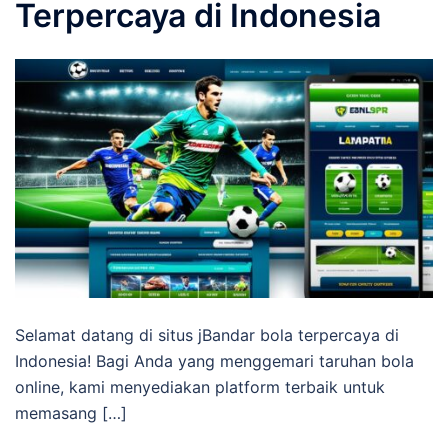
Terpercaya di Indonesia
Selamat datang di situs jBandar bola terpercaya di
Indonesia! Bagi Anda yang menggemari taruhan bola
online, kami menyediakan platform terbaik untuk
memasang […]