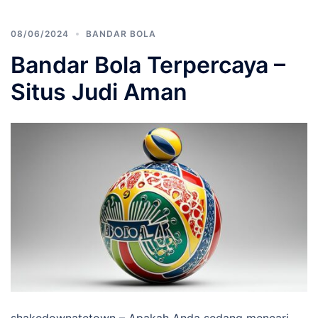
08/06/2024
BANDAR BOLA
Bandar Bola Terpercaya –
Situs Judi Aman