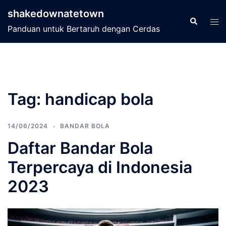
Skip
shakedownatetown
to
Search
Tog
Panduan untuk Bertaruh dengan Cerdas
content
men
Tag:
handicap bola
14/06/2024
BANDAR BOLA
Daftar Bandar Bola
Terpercaya di Indonesia
2023