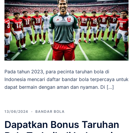
Pada tahun 2023, para pecinta taruhan bola di
Indonesia mencari daftar bandar bola terpercaya untuk
dapat bermain dengan aman dan nyaman. Di […]
13/06/2024
BANDAR BOLA
Dapatkan Bonus Taruhan