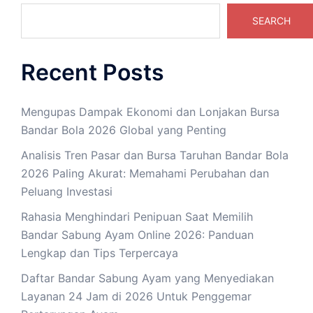
SEARCH
Recent Posts
Mengupas Dampak Ekonomi dan Lonjakan Bursa
Bandar Bola 2026 Global yang Penting
Analisis Tren Pasar dan Bursa Taruhan Bandar Bola
2026 Paling Akurat: Memahami Perubahan dan
Peluang Investasi
Rahasia Menghindari Penipuan Saat Memilih
Bandar Sabung Ayam Online 2026: Panduan
Lengkap dan Tips Terpercaya
Daftar Bandar Sabung Ayam yang Menyediakan
Layanan 24 Jam di 2026 Untuk Penggemar