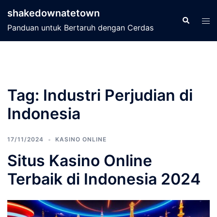
Skip
shakedownatetown
to
Search
Tog
Panduan untuk Bertaruh dengan Cerdas
content
men
Tag:
Industri Perjudian di
Indonesia
17/11/2024
KASINO ONLINE
Situs Kasino Online
Terbaik di Indonesia 2024