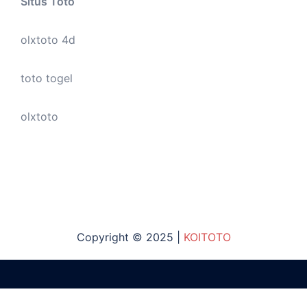
Situs Toto
olxtoto 4d
toto togel
olxtoto
Copyright © 2025 |
KOITOTO