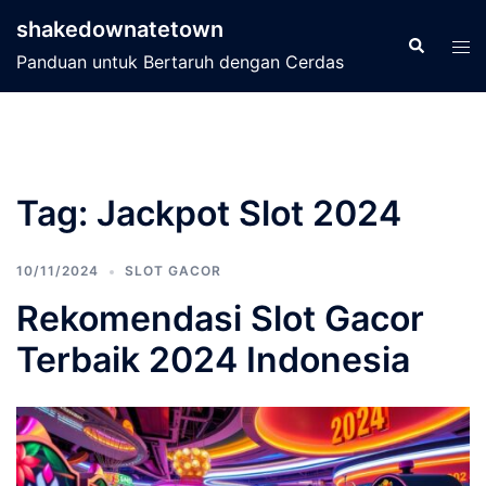
Skip
shakedownatetown
to
Search
Tog
Panduan untuk Bertaruh dengan Cerdas
content
men
Tag:
Jackpot Slot 2024
10/11/2024
SLOT GACOR
Rekomendasi Slot Gacor
Terbaik 2024 Indonesia