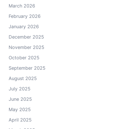
March 2026
February 2026
January 2026
December 2025
November 2025
October 2025
September 2025
August 2025
July 2025
June 2025
May 2025
April 2025