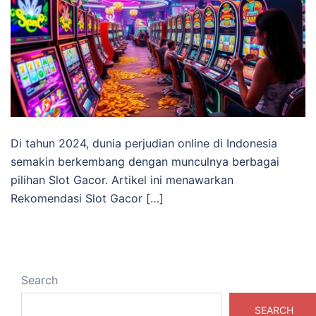
Di tahun 2024, dunia perjudian online di Indonesia
semakin berkembang dengan munculnya berbagai
pilihan Slot Gacor. Artikel ini menawarkan
Rekomendasi Slot Gacor […]
Search
SEARCH