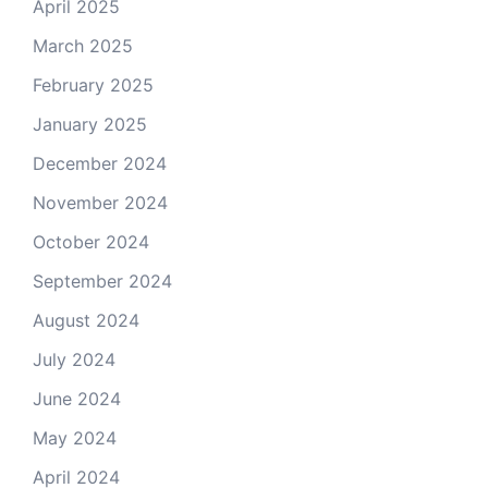
April 2025
March 2025
February 2025
January 2025
December 2024
November 2024
October 2024
September 2024
August 2024
July 2024
June 2024
May 2024
April 2024