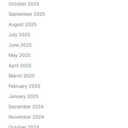
October 2025
September 2025
August 2025
July 2025
June 2025
May 2025
April 2025
March 2025
February 2025
January 2025
December 2024
November 2024
October 2024