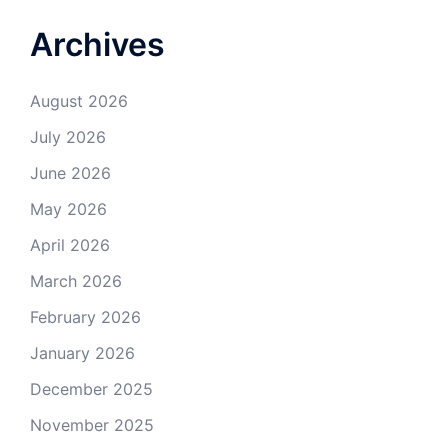
Archives
August 2026
July 2026
June 2026
May 2026
April 2026
March 2026
February 2026
January 2026
December 2025
November 2025