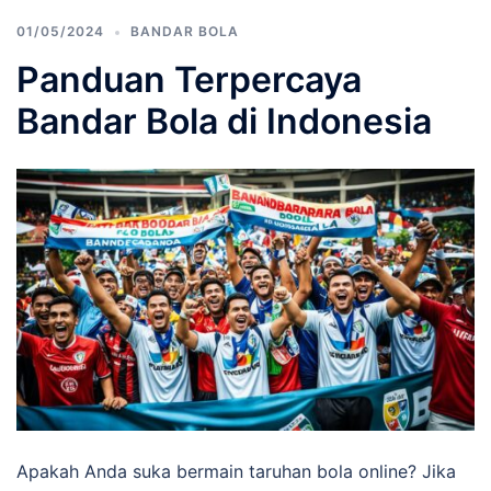
01/05/2024
BANDAR BOLA
Panduan Terpercaya
Bandar Bola di Indonesia
Apakah Anda suka bermain taruhan bola online? Jika