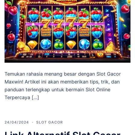
Temukan rahasia menang besar dengan Slot Gacor
Maxwin! Artikel ini akan memberikan tips, trik, dan
panduan terlengkap untuk bermain Slot Online
Terpercaya […]
24/04/2024
SLOT GACOR