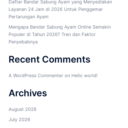
Daftar Bandar Sabung Ayam yang Menyediakan
Layanan 24 Jam di 2026 Untuk Penggemar
Pertarungan Ayam
Mengapa Bandar Sabung Ayam Online Semakin
Populer di Tahun 2026? Tren dan Faktor
Penyebabnya
Recent Comments
A WordPress Commenter
on
Hello world!
Archives
August 2026
July 2026