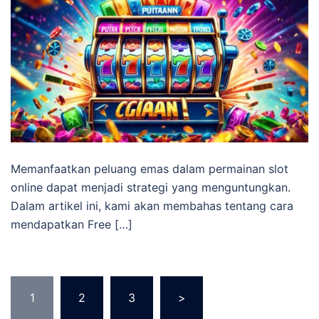
Memanfaatkan peluang emas dalam permainan slot
online dapat menjadi strategi yang menguntungkan.
Dalam artikel ini, kami akan membahas tentang cara
mendapatkan Free […]
Posts
1
2
3
>
pagination