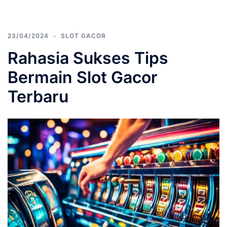
23/04/2024
SLOT GACOR
Rahasia Sukses Tips
Bermain Slot Gacor
Terbaru