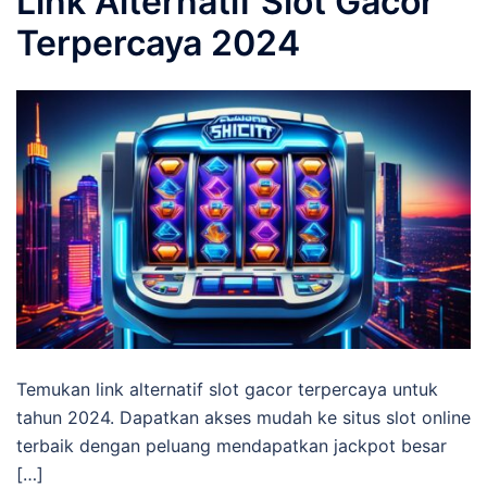
Link Alternatif Slot Gacor
Terpercaya 2024
Temukan link alternatif slot gacor terpercaya untuk
tahun 2024. Dapatkan akses mudah ke situs slot online
terbaik dengan peluang mendapatkan jackpot besar
[…]