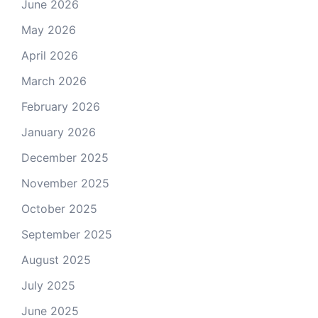
June 2026
May 2026
April 2026
March 2026
February 2026
January 2026
December 2025
November 2025
October 2025
September 2025
August 2025
July 2025
June 2025