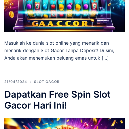
Masuklah ke dunia slot online yang menarik dan
menarik dengan Slot Gacor Tanpa Deposit! Di sini,
Anda akan menemukan peluang emas untuk […]
21/04/2024
SLOT GACOR
Dapatkan Free Spin Slot
Gacor Hari Ini!