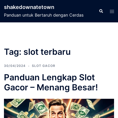
Skip
shakedownatetown
to
Search
Tog
Panduan untuk Bertaruh dengan Cerdas
content
men
Tag:
slot terbaru
30/04/2024
SLOT GACOR
Panduan Lengkap Slot
Gacor – Menang Besar!