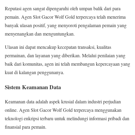
Reputasi agen sangat dipengaruhi oleh umpan balik dari para
pemain. Agen Slot Gacor Wolf Gold terpercaya telah menerima
banyak ulasan positif, yang menyoroti pengalaman pemain yang
menyenangkan dan menguntungkan.
Ulasan ini dapat mencakup kecepatan transaksi, kualitas
permainan, dan layanan yang diberikan. Melalui penilaian yang
baik dari komunitas, agen ini telah membangun kepercayaan yang
kuat di kalangan penggunanya.
Sistem Keamanan Data
Keamanan data adalah aspek krusial dalam industri perjudian
online. Agen Slot Gacor Wolf Gold terpercaya menggunakan
teknologi enkripsi terbaru untuk melindungi informasi pribadi dan
finansial para pemain.