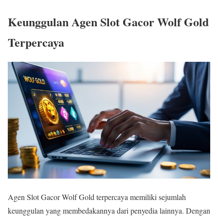
Keunggulan Agen Slot Gacor Wolf Gold
Terpercaya
Agen Slot Gacor Wolf Gold terpercaya memiliki sejumlah
keunggulan yang membedakannya dari penyedia lainnya. Dengan