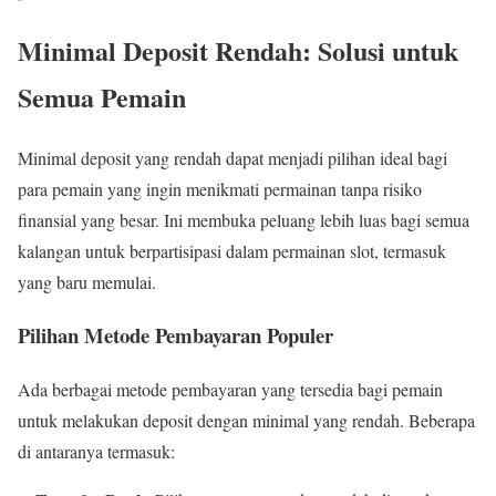
Minimal Deposit Rendah: Solusi untuk
Semua Pemain
Minimal deposit yang rendah dapat menjadi pilihan ideal bagi
para pemain yang ingin menikmati permainan tanpa risiko
finansial yang besar. Ini membuka peluang lebih luas bagi semua
kalangan untuk berpartisipasi dalam permainan slot, termasuk
yang baru memulai.
Pilihan Metode Pembayaran Populer
Ada berbagai metode pembayaran yang tersedia bagi pemain
untuk melakukan deposit dengan minimal yang rendah. Beberapa
di antaranya termasuk: