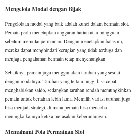
Mengelola Modal dengan Bijak
Pengelolaan modal yang baik adalah kunci dalam bermain slot.
Pemain perlu menetapkan anggaran harian atau mingguan
sebelum memulai permainan. Dengan menetapkan batas ini,
mereka dapat menghindari kerugian yang tidak terduga dan
menjaga pengalaman bermain tetap menyenangkan.
Sebaiknya pemain juga menggunakan taruhan yang sesuai
dengan modalnya. Taruhan yang terlalu tinggi bisa cepat
menghabiskan saldo, sedangkan taruhan rendah memungkinkan
pemain untuk bertahan lebih lama. Memilih variasi taruhan juga
bisa menjadi strategi, di mana pemain bisa mencoba
meningkatkannya ketika merasakan keberuntungan.
Memahami Pola Permainan Slot