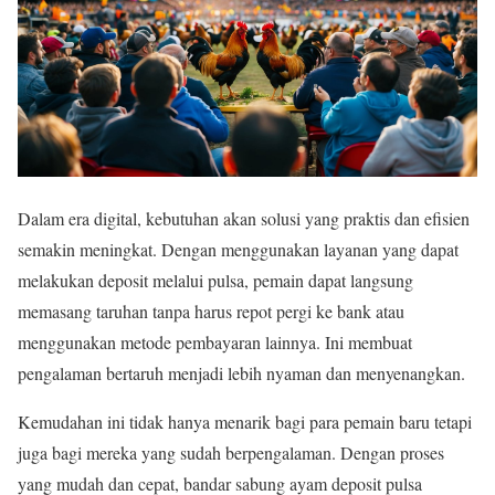
Dalam era digital, kebutuhan akan solusi yang praktis dan efisien
semakin meningkat. Dengan menggunakan layanan yang dapat
melakukan deposit melalui pulsa, pemain dapat langsung
memasang taruhan tanpa harus repot pergi ke bank atau
menggunakan metode pembayaran lainnya. Ini membuat
pengalaman bertaruh menjadi lebih nyaman dan menyenangkan.
Kemudahan ini tidak hanya menarik bagi para pemain baru tetapi
juga bagi mereka yang sudah berpengalaman. Dengan proses
yang mudah dan cepat, bandar sabung ayam deposit pulsa