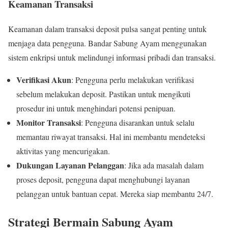
Keamanan Transaksi
Keamanan dalam transaksi deposit pulsa sangat penting untuk
menjaga data pengguna. Bandar Sabung Ayam menggunakan
sistem enkripsi untuk melindungi informasi pribadi dan transaksi.
Verifikasi Akun
: Pengguna perlu melakukan verifikasi
sebelum melakukan deposit. Pastikan untuk mengikuti
prosedur ini untuk menghindari potensi penipuan.
Monitor Transaksi
: Pengguna disarankan untuk selalu
memantau riwayat transaksi. Hal ini membantu mendeteksi
aktivitas yang mencurigakan.
Dukungan Layanan Pelanggan
: Jika ada masalah dalam
proses deposit, pengguna dapat menghubungi layanan
pelanggan untuk bantuan cepat. Mereka siap membantu 24/7.
Strategi Bermain Sabung Ayam