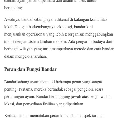
daerah, ayam jantan dipelihara dan dilatih khusus untuk
bertanding.
Awalnya, bandar sabung ayam dikenal di kalangan komunitas
lokal. Dengan berkembangnya teknologi, bandar kini
menjalankan operasional yang lebih terorganisir, menggabungkan
tradisi dengan sistem taruhan modern. Ada pengaruh budaya dari
berbagai wilayah yang turut memperkaya metode dan cara bandar
dalam mengelola taruhan.
Peran dan Fungsi Bandar
Bandar sabung ayam memiliki beberapa peran yang sangat
penting. Pertama, mereka bertindak sebagai pengelola acara
pertarungan ayam. Bandar bertanggung jawab atas penjadwalan,
lokasi, dan penyediaan fasilitas yang diperlukan.
Kedua, bandar memainkan peran kunci dalam aspek taruhan.