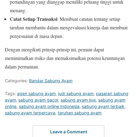
pertandingan yang dianggap memiliki peluang tinggi untuk
menang.
Catat Setiap Transaksi
: Membuat catatan tentang setiap
taruhan membantu dalam mengevaluasi kinerja dan membuat
penyesuaian di masa depan.
Dengan mengikuti prinsip-prinsip ini, pemain dapat
meminimalkan risiko dan memaksimalkan potensi keuntungan
dalam permainan.
Categories:
Bandar Sabung Ayam
Tags:
agen sabung ayam
,
judi sabung ayam
,
pasaran sabung
ayam
,
sabung ayam gacor
,
sabung ayam live
,
sabung ayam
online
,
sabung ayam online Indonesia
,
sabung ayam terbaik
,
sabung ayam terpercaya
,
taruhan sabung ayam
Leave a Comment