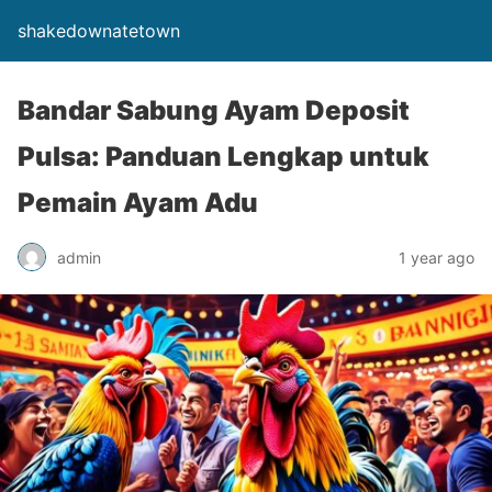
shakedownatetown
Bandar Sabung Ayam Deposit
Pulsa: Panduan Lengkap untuk
Pemain Ayam Adu
admin
1 year ago