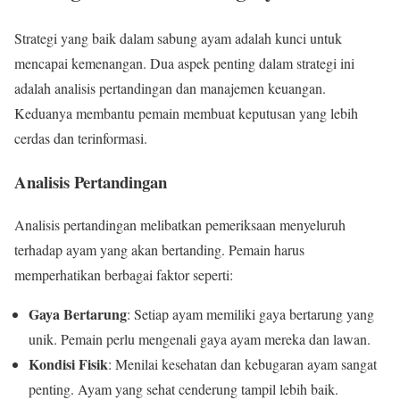
Strategi yang baik dalam sabung ayam adalah kunci untuk
mencapai kemenangan. Dua aspek penting dalam strategi ini
adalah analisis pertandingan dan manajemen keuangan.
Keduanya membantu pemain membuat keputusan yang lebih
cerdas dan terinformasi.
Analisis Pertandingan
Analisis pertandingan melibatkan pemeriksaan menyeluruh
terhadap ayam yang akan bertanding. Pemain harus
memperhatikan berbagai faktor seperti:
Gaya Bertarung
: Setiap ayam memiliki gaya bertarung yang
unik. Pemain perlu mengenali gaya ayam mereka dan lawan.
Kondisi Fisik
: Menilai kesehatan dan kebugaran ayam sangat
penting. Ayam yang sehat cenderung tampil lebih baik.