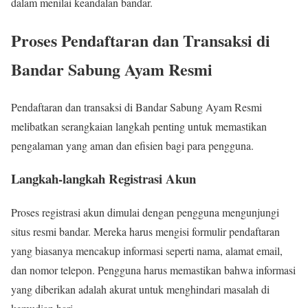
dalam menilai keandalan bandar.
Proses Pendaftaran dan Transaksi di
Bandar Sabung Ayam Resmi
Pendaftaran dan transaksi di Bandar Sabung Ayam Resmi
melibatkan serangkaian langkah penting untuk memastikan
pengalaman yang aman dan efisien bagi para pengguna.
Langkah-langkah Registrasi Akun
Proses registrasi akun dimulai dengan pengguna mengunjungi
situs resmi bandar. Mereka harus mengisi formulir pendaftaran
yang biasanya mencakup informasi seperti nama, alamat email,
dan nomor telepon. Pengguna harus memastikan bahwa informasi
yang diberikan adalah akurat untuk menghindari masalah di