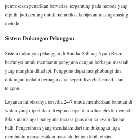
pemrosesan penarikan bervariasi tergantung pada metode yang
dipilih, jadi penting untuk memeriksa kebijakan masing-masing
metode.
Sistem Dukungan Pelanggan
Sistem dukungan pelanggan di Bandar Sabung Ayam Resmi
berfungsi untuk membantu pengguna dengan berbagai masalah
yang mungkin dihadapi. Pengguna dapat menghubungi tim
dukungan melalui berbagai cara, seperti live chat, email, atau
telepon.
Layanan ini biasanya tersedia 24/7 untuk memberikan bantuan di
waktu yang diperlukan. Respons cepat dan solusi efektif menjadi
fokus utama agar pengguna merasa puas dan terlayani dengan
baik. Pengetahuan yang mendalam dari tim dukungan juga
membantu menyelesaikan masalah dengan lebih efisien.