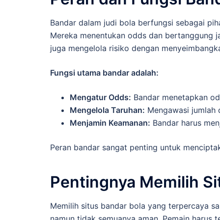
Bandar dalam judi bola berfungsi sebagai 
Mereka menentukan odds dan bertanggung ja
juga mengelola risiko dengan menyeimbangka
Fungsi utama bandar adalah:
Mengatur Odds:
Bandar menetapkan odds
Mengelola Taruhan:
Mengawasi jumlah da
Menjamin Keamanan:
Bandar harus menj
Peran bandar sangat penting untuk mencipta
Pentingnya Memilih Si
Memilih situs bandar bola yang terpercaya sa
namun tidak semuanya aman. Pemain harus teli