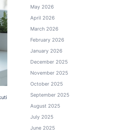
May 2026
April 2026
March 2026
February 2026
January 2026
December 2025
November 2025
October 2025
September 2025
uti
August 2025
July 2025
June 2025