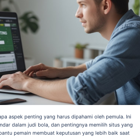
apa aspek penting yang harus dipahami oleh pemula. Ini
ar dalam judi bola, dan pentingnya memilih situs yang
bantu pemain membuat keputusan yang lebih baik saat