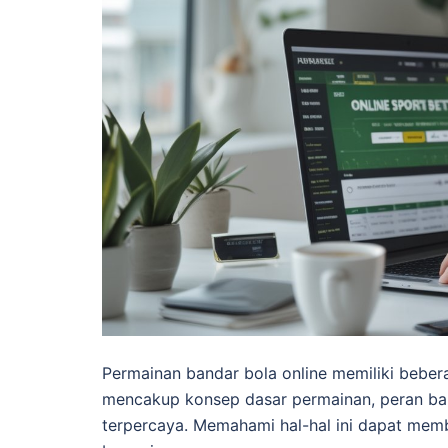
Permainan bandar bola online memiliki beber
mencakup konsep dasar permainan, peran band
terpercaya. Memahami hal-hal ini dapat mem