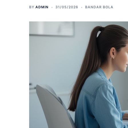
BY
ADMIN
31/05/2026
BANDAR BOLA