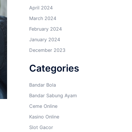
April 2024
March 2024
February 2024
January 2024
December 2023
Categories
Bandar Bola
Bandar Sabung Ayam
Ceme Online
Kasino Online
Slot Gacor