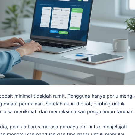
sit minimal tidaklah rumit. Pengguna hanya perlu mengik
 dalam permainan. Setelah akun dibuat, penting untuk
gar bisa menikmati dan memaksimalkan pengalaman taruhan.
ia, pemula harus merasa percaya diri untuk menjelajahi
a akan menemukan panduan dan tips dasar untuk memulai