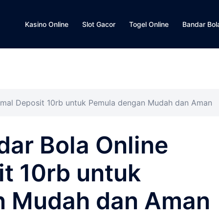
Kasino Online
Slot Gacor
Togel Online
Bandar Bol
nimal Deposit 10rb untuk Pemula dengan Mudah dan Aman
ar Bola Online
t 10rb untuk
n Mudah dan Aman