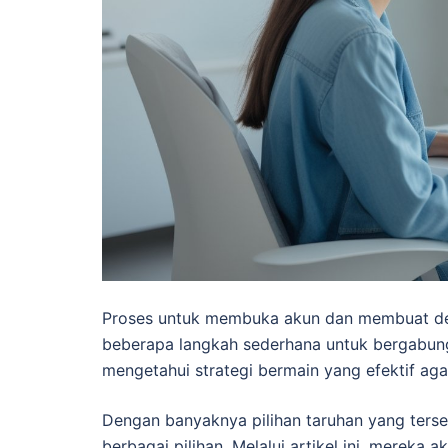
Proses untuk membuka akun dan membuat depo
beberapa langkah sederhana untuk bergabung
mengetahui strategi bermain yang efektif a
Dengan banyaknya pilihan taruhan yang tersed
berbagai pilihan. Melalui artikel ini, merek