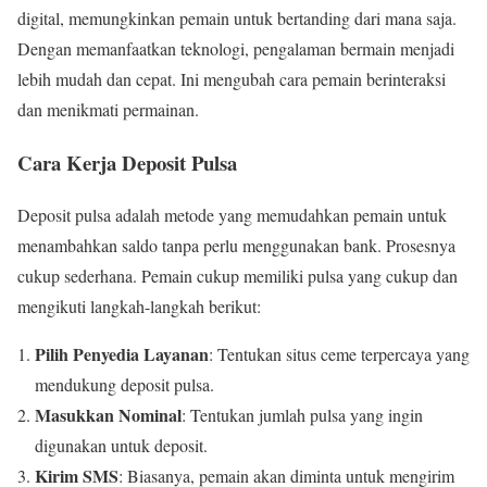
digital, memungkinkan pemain untuk bertanding dari mana saja.
Dengan memanfaatkan teknologi, pengalaman bermain menjadi
lebih mudah dan cepat. Ini mengubah cara pemain berinteraksi
dan menikmati permainan.
Cara Kerja Deposit Pulsa
Deposit pulsa adalah metode yang memudahkan pemain untuk
menambahkan saldo tanpa perlu menggunakan bank. Prosesnya
cukup sederhana. Pemain cukup memiliki pulsa yang cukup dan
mengikuti langkah-langkah berikut:
Pilih Penyedia Layanan
: Tentukan situs ceme terpercaya yang
mendukung deposit pulsa.
Masukkan Nominal
: Tentukan jumlah pulsa yang ingin
digunakan untuk deposit.
Kirim SMS
: Biasanya, pemain akan diminta untuk mengirim