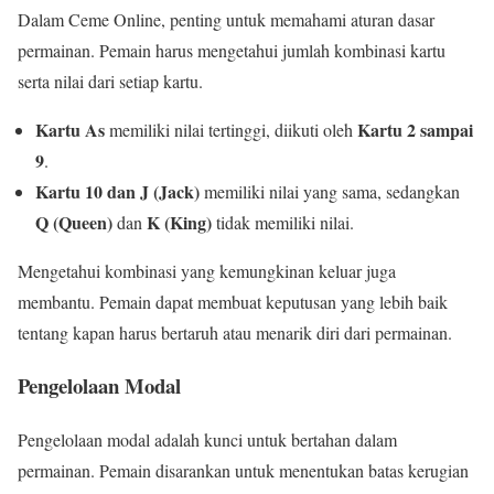
Dalam Ceme Online, penting untuk memahami aturan dasar
permainan. Pemain harus mengetahui jumlah kombinasi kartu
serta nilai dari setiap kartu.
Kartu As
Kartu 2 sampai
memiliki nilai tertinggi, diikuti oleh
9
.
Kartu 10 dan J (Jack)
memiliki nilai yang sama, sedangkan
Q (Queen)
K (King)
dan
tidak memiliki nilai.
Mengetahui kombinasi yang kemungkinan keluar juga
membantu. Pemain dapat membuat keputusan yang lebih baik
tentang kapan harus bertaruh atau menarik diri dari permainan.
Pengelolaan Modal
Pengelolaan modal adalah kunci untuk bertahan dalam
permainan. Pemain disarankan untuk menentukan batas kerugian