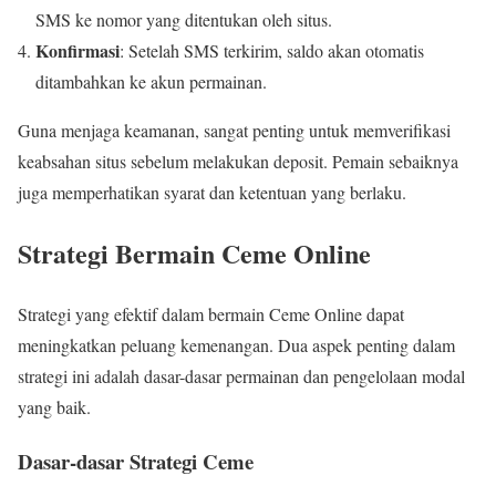
SMS ke nomor yang ditentukan oleh situs.
Konfirmasi
: Setelah SMS terkirim, saldo akan otomatis
ditambahkan ke akun permainan.
Guna menjaga keamanan, sangat penting untuk memverifikasi
keabsahan situs sebelum melakukan deposit. Pemain sebaiknya
juga memperhatikan syarat dan ketentuan yang berlaku.
Strategi Bermain Ceme Online
Strategi yang efektif dalam bermain Ceme Online dapat
meningkatkan peluang kemenangan. Dua aspek penting dalam
strategi ini adalah dasar-dasar permainan dan pengelolaan modal
yang baik.
Dasar-dasar Strategi Ceme