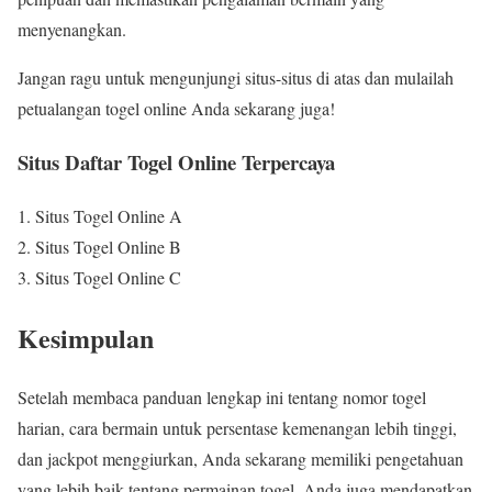
menyenangkan.
Jangan ragu untuk mengunjungi situs-situs di atas dan mulailah
petualangan togel online Anda sekarang juga!
Situs Daftar Togel Online Terpercaya
Situs Togel Online A
Situs Togel Online B
Situs Togel Online C
Kesimpulan
Setelah membaca panduan lengkap ini tentang nomor togel
harian, cara bermain untuk persentase kemenangan lebih tinggi,
dan jackpot menggiurkan, Anda sekarang memiliki pengetahuan
yang lebih baik tentang permainan togel. Anda juga mendapatkan