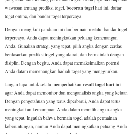
bocoran togel
wawasan tentang prediksi togel,
hari ini, daftar
togel online, dan bandar togel terpercaya.
Dengan mengikuti panduan ini dan bermain melalui bandar togel
terpercaya, Anda dapat meningkatkan peluang kemenangan
Anda. Gunakan strategi yang tepat, pilih angka dengan cerdas
berdasarkan prediksi togel yang akurat, dan bermainlah dengan
disiplin. Dengan begitu, Anda dapat memaksimalkan potensi
Anda dalam memenangkan hadiah togel yang menggiurkan.
result togel hari ini
Jangan lupa untuk selalu memperhatikan
agar Anda dapat memonitor dan menganalisis angka yang keluar.
Dengan pengetahuan yang terus diperbarui, Anda dapat terus
meningkatkan kemampuan Anda dalam memilih angka-angka
yang tepat. Ingatlah bahwa bermain togel adalah permainan
keberuntungan, namun Anda dapat meningkatkan peluang Anda