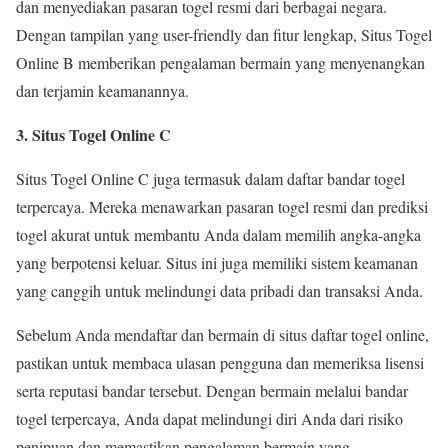
dan menyediakan pasaran togel resmi dari berbagai negara.
Dengan tampilan yang user-friendly dan fitur lengkap, Situs Togel
Online B memberikan pengalaman bermain yang menyenangkan
dan terjamin keamanannya.
3. Situs Togel Online C
Situs Togel Online C juga termasuk dalam daftar bandar togel
terpercaya. Mereka menawarkan pasaran togel resmi dan prediksi
togel akurat untuk membantu Anda dalam memilih angka-angka
yang berpotensi keluar. Situs ini juga memiliki sistem keamanan
yang canggih untuk melindungi data pribadi dan transaksi Anda.
Sebelum Anda mendaftar dan bermain di situs daftar togel online,
pastikan untuk membaca ulasan pengguna dan memeriksa lisensi
serta reputasi bandar tersebut. Dengan bermain melalui bandar
togel terpercaya, Anda dapat melindungi diri Anda dari risiko
penipuan dan memastikan pengalaman bermain yang