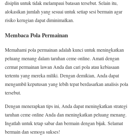
disiplin untuk tidak melampaui batasan tersebut. Selain itu,
alokasikan jumlah yang sesuai untuk setiap sesi bermain agar
risiko kerugian dapat diminimalkan.
Membaca Pola Permainan
Memahami pola permainan adalah kunci untuk meningkatkan
peluang menang dalam taruhan ceme online. Amati dengan
cermat permainan lawan Anda dan cari pola atau kebiasaan
tertentu yang mereka miliki. Dengan demikian, Anda dapat
mengambil keputusan yang lebih tepat berdasarkan analisis pola
tersebut.
Dengan menerapkan tips ini, Anda dapat meningkatkan strategi
taruhan ceme online Anda dan meningkatkan peluang menang.
Ingatlah untuk tetap sabar dan bermain dengan bijak. Selamat
bermain dan semoga sukses!