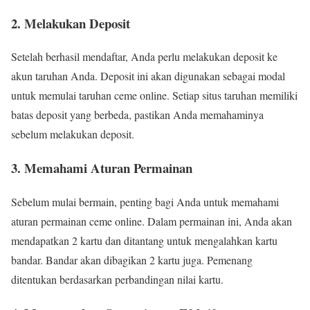
2. Melakukan Deposit
Setelah berhasil mendaftar, Anda perlu melakukan deposit ke
akun taruhan Anda. Deposit ini akan digunakan sebagai modal
untuk memulai taruhan ceme online. Setiap situs taruhan memiliki
batas deposit yang berbeda, pastikan Anda memahaminya
sebelum melakukan deposit.
3. Memahami Aturan Permainan
Sebelum mulai bermain, penting bagi Anda untuk memahami
aturan permainan ceme online. Dalam permainan ini, Anda akan
mendapatkan 2 kartu dan ditantang untuk mengalahkan kartu
bandar. Bandar akan dibagikan 2 kartu juga. Pemenang
ditentukan berdasarkan perbandingan nilai kartu.