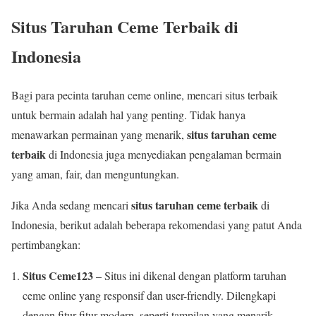
Situs Taruhan Ceme Terbaik di
Indonesia
Bagi para pecinta taruhan ceme online, mencari situs terbaik
untuk bermain adalah hal yang penting. Tidak hanya
situs taruhan ceme
menawarkan permainan yang menarik,
terbaik
di Indonesia juga menyediakan pengalaman bermain
yang aman, fair, dan menguntungkan.
situs taruhan ceme terbaik
Jika Anda sedang mencari
di
Indonesia, berikut adalah beberapa rekomendasi yang patut Anda
pertimbangkan:
Situs Ceme123
– Situs ini dikenal dengan platform taruhan
ceme online yang responsif dan user-friendly. Dilengkapi
dengan fitur-fitur modern, seperti tampilan yang menarik,