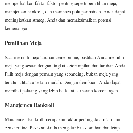
memperhatikan faktor-faktor penting seperti pemilihan meja,
manajemen bankroll, dan membaca pola permainan, Anda dapat
meningkatkan strategi Anda dan memaksimalkan potensi
kemenangan.
Pemilihan Meja
Saat memilih meja taruhan ceme online, pastikan Anda memilih
meja yang sesuai dengan tingkat keterampilan dan taruhan Anda.
Pilih meja dengan pemain yang sebanding, bukan meja yang
terlalu sulit atau terlalu mudah. Dengan demikian, Anda dapat
memiliki peluang yang lebih baik untuk meraih kemenangan.
Manajemen Bankroll
Manajemen bankroll merupakan faktor penting dalam taruhan
ceme online. Pastikan Anda mengatur batas taruhan dan tetap