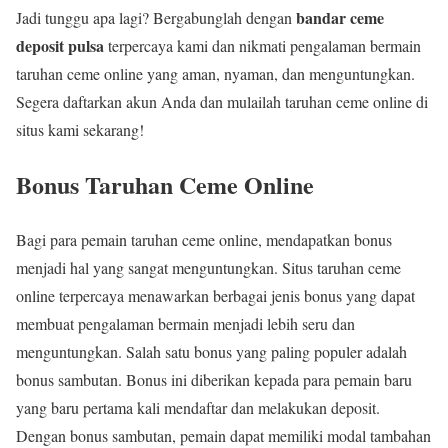
bandar ceme
Jadi tunggu apa lagi? Bergabunglah dengan
deposit pulsa
terpercaya kami dan nikmati pengalaman bermain
taruhan ceme online yang aman, nyaman, dan menguntungkan.
Segera daftarkan akun Anda dan mulailah taruhan ceme online di
situs kami sekarang!
Bonus Taruhan Ceme Online
Bagi para pemain taruhan ceme online, mendapatkan bonus
menjadi hal yang sangat menguntungkan. Situs taruhan ceme
online terpercaya menawarkan berbagai jenis bonus yang dapat
membuat pengalaman bermain menjadi lebih seru dan
menguntungkan. Salah satu bonus yang paling populer adalah
bonus sambutan. Bonus ini diberikan kepada para pemain baru
yang baru pertama kali mendaftar dan melakukan deposit.
Dengan bonus sambutan, pemain dapat memiliki modal tambahan