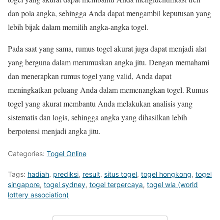
dan pola angka, sehingga Anda dapat mengambil keputusan yang
lebih bijak dalam memilih angka-angka togel.
Pada saat yang sama, rumus togel akurat juga dapat menjadi alat
yang berguna dalam merumuskan angka jitu. Dengan memahami
dan menerapkan rumus togel yang valid, Anda dapat
meningkatkan peluang Anda dalam memenangkan togel. Rumus
togel yang akurat membantu Anda melakukan analisis yang
sistematis dan logis, sehingga angka yang dihasilkan lebih
berpotensi menjadi angka jitu.
Categories:
Togel Online
Tags:
hadiah
,
prediksi
,
result
,
situs togel
,
togel hongkong
,
togel
singapore
,
togel sydney
,
togel terpercaya
,
togel wla (world
lottery association)