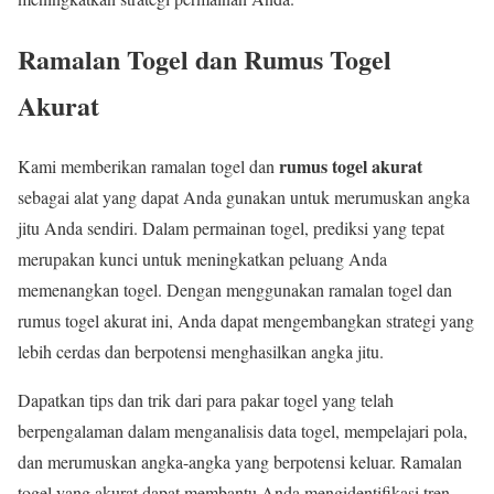
Ramalan Togel dan Rumus Togel
Akurat
rumus togel akurat
Kami memberikan ramalan togel dan
sebagai alat yang dapat Anda gunakan untuk merumuskan angka
jitu Anda sendiri. Dalam permainan togel, prediksi yang tepat
merupakan kunci untuk meningkatkan peluang Anda
memenangkan togel. Dengan menggunakan ramalan togel dan
rumus togel akurat ini, Anda dapat mengembangkan strategi yang
lebih cerdas dan berpotensi menghasilkan angka jitu.
Dapatkan tips dan trik dari para pakar togel yang telah
berpengalaman dalam menganalisis data togel, mempelajari pola,
dan merumuskan angka-angka yang berpotensi keluar. Ramalan
togel yang akurat dapat membantu Anda mengidentifikasi tren