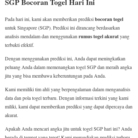
SGP Bocoran Togel Hari Ini
bocoran togel
Pada hari ini, kami akan memberikan prediksi
untuk Singapore (SGP). Prediksi ini dirancang berdasarkan
rumus togel akurat
analisis mendalam dan menggunakan
yang
terbukti efektif.
Dengan menggunakan prediksi ini, Anda dapat meningkatkan
peluang Anda dalam memenangkan togel SGP dan meraih angka
jitu yang bisa membawa keberuntungan pada Anda.
Kami memiliki tim ahli yang berpengalaman dalam menganalisis
data dan pola togel terbaru. Dengan informasi terkini yang kami
miliki, kami dapat memberikan prediksi yang dapat dipercaya dan
akurat.
Apakah Anda mencari angka jitu untuk togel SGP hari ini? Anda
berada di tempat yang tepat! Kami menyediakan prediksi terbaru