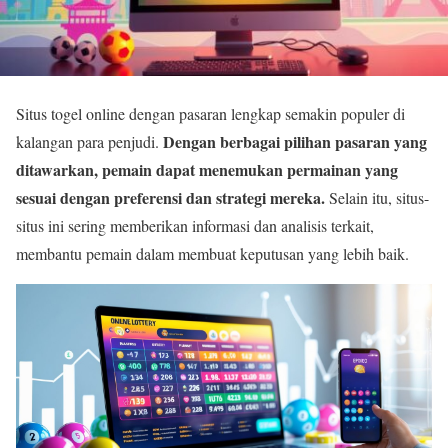
Situs togel online dengan pasaran lengkap semakin populer di
Dengan berbagai pilihan pasaran yang
kalangan para penjudi.
ditawarkan, pemain dapat menemukan permainan yang
sesuai dengan preferensi dan strategi mereka.
Selain itu, situs-
situs ini sering memberikan informasi dan analisis terkait,
membantu pemain dalam membuat keputusan yang lebih baik.