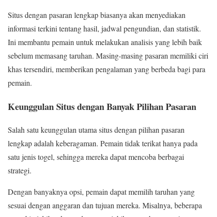
Situs dengan pasaran lengkap biasanya akan menyediakan
informasi terkini tentang hasil, jadwal pengundian, dan statistik.
Ini membantu pemain untuk melakukan analisis yang lebih baik
sebelum memasang taruhan. Masing-masing pasaran memiliki ciri
khas tersendiri, memberikan pengalaman yang berbeda bagi para
pemain.
Keunggulan Situs dengan Banyak Pilihan Pasaran
Salah satu keunggulan utama situs dengan pilihan pasaran
lengkap adalah keberagaman. Pemain tidak terikat hanya pada
satu jenis togel, sehingga mereka dapat mencoba berbagai
strategi.
Dengan banyaknya opsi, pemain dapat memilih taruhan yang
sesuai dengan anggaran dan tujuan mereka. Misalnya, beberapa