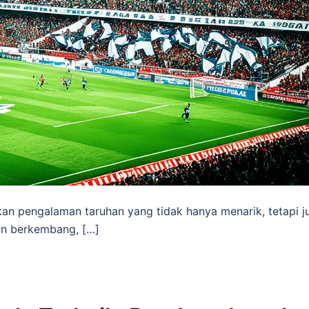
an pengalaman taruhan yang tidak hanya menarik, tetapi j
in berkembang, […]