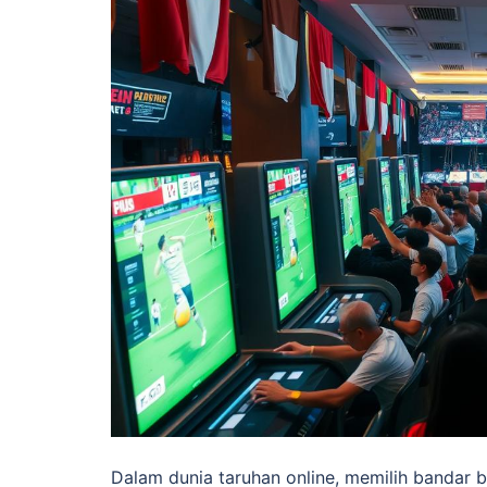
Dalam dunia taruhan online, memilih bandar 