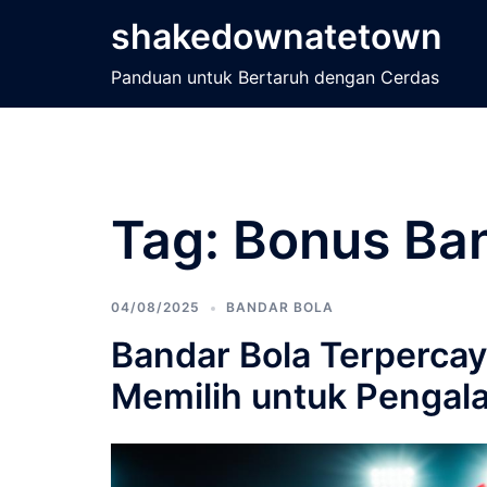
Skip
shakedownatetown
to
content
Panduan untuk Bertaruh dengan Cerdas
Tag:
Bonus Ban
04/08/2025
BANDAR BOLA
Bandar Bola Terpercay
Memilih untuk Pengal