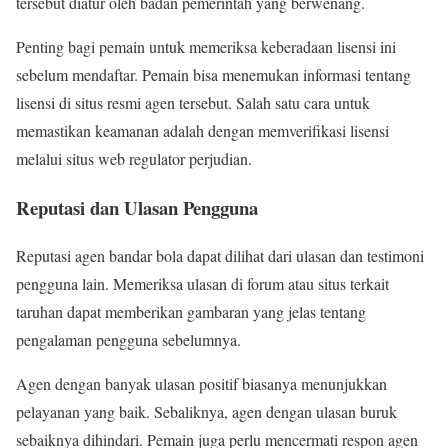
tersebut diatur oleh badan pemerintah yang berwenang.
Penting bagi pemain untuk memeriksa keberadaan lisensi ini
sebelum mendaftar. Pemain bisa menemukan informasi tentang
lisensi di situs resmi agen tersebut. Salah satu cara untuk
memastikan keamanan adalah dengan memverifikasi lisensi
melalui situs web regulator perjudian.
Reputasi dan Ulasan Pengguna
Reputasi agen bandar bola dapat dilihat dari ulasan dan testimoni
pengguna lain. Memeriksa ulasan di forum atau situs terkait
taruhan dapat memberikan gambaran yang jelas tentang
pengalaman pengguna sebelumnya.
Agen dengan banyak ulasan positif biasanya menunjukkan
pelayanan yang baik. Sebaliknya, agen dengan ulasan buruk
sebaiknya dihindari. Pemain juga perlu mencermati respon agen