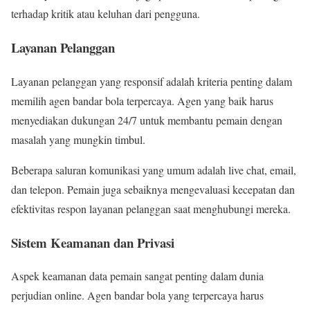
terhadap kritik atau keluhan dari pengguna.
Layanan Pelanggan
Layanan pelanggan yang responsif adalah kriteria penting dalam
memilih agen bandar bola terpercaya. Agen yang baik harus
menyediakan dukungan 24/7 untuk membantu pemain dengan
masalah yang mungkin timbul.
Beberapa saluran komunikasi yang umum adalah live chat, email,
dan telepon. Pemain juga sebaiknya mengevaluasi kecepatan dan
efektivitas respon layanan pelanggan saat menghubungi mereka.
Sistem Keamanan dan Privasi
Aspek keamanan data pemain sangat penting dalam dunia
perjudian online. Agen bandar bola yang terpercaya harus