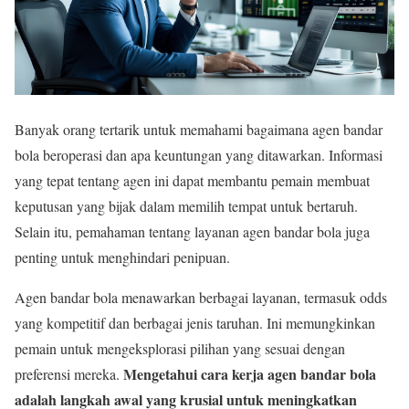
Banyak orang tertarik untuk memahami bagaimana agen bandar
bola beroperasi dan apa keuntungan yang ditawarkan. Informasi
yang tepat tentang agen ini dapat membantu pemain membuat
keputusan yang bijak dalam memilih tempat untuk bertaruh.
Selain itu, pemahaman tentang layanan agen bandar bola juga
penting untuk menghindari penipuan.
Agen bandar bola menawarkan berbagai layanan, termasuk odds
yang kompetitif dan berbagai jenis taruhan. Ini memungkinkan
pemain untuk mengeksplorasi pilihan yang sesuai dengan
Mengetahui cara kerja agen bandar bola
preferensi mereka.
adalah langkah awal yang krusial untuk meningkatkan