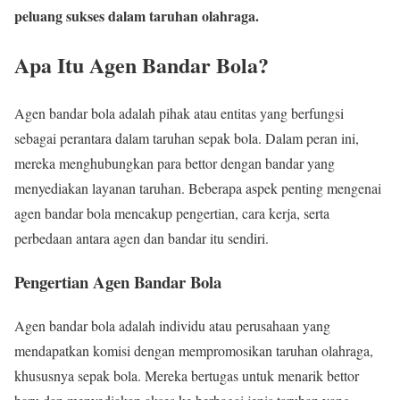
peluang sukses dalam taruhan olahraga.
Apa Itu Agen Bandar Bola?
Agen bandar bola adalah pihak atau entitas yang berfungsi
sebagai perantara dalam taruhan sepak bola. Dalam peran ini,
mereka menghubungkan para bettor dengan bandar yang
menyediakan layanan taruhan. Beberapa aspek penting mengenai
agen bandar bola mencakup pengertian, cara kerja, serta
perbedaan antara agen dan bandar itu sendiri.
Pengertian Agen Bandar Bola
Agen bandar bola adalah individu atau perusahaan yang
mendapatkan komisi dengan mempromosikan taruhan olahraga,
khususnya sepak bola. Mereka bertugas untuk menarik bettor