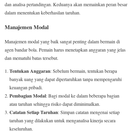
dan analisa pertandingan. Keduanya akan memainkan peran besar
dalam menentukan keberhasilan taruhan.
Manajemen Modal
Manajemen modal yang baik sangat penting dalam bermain di
agen bandar bola. Pemain harus menetapkan anggaran yang jelas
dan mematuhi batas tersebut.
Tentukan Anggaran
: Sebelum bermain, tentukan berapa
banyak uang yang dapat dipertaruhkan tanpa mempengaruhi
keuangan pribadi.
Pembagian Modal
: Bagi modal ke dalam beberapa bagian
atau taruhan sehingga risiko dapat diminimalkan.
Catatan Setiap Taruhan
: Simpan catatan mengenai setiap
taruhan yang dilakukan untuk menganalisa kinerja secara
keseluruhan.