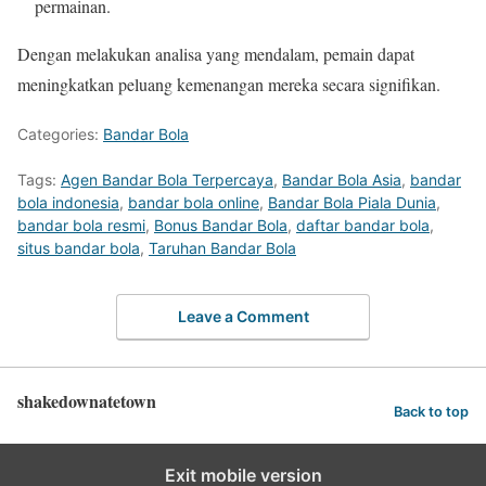
permainan.
Dengan melakukan analisa yang mendalam, pemain dapat
meningkatkan peluang kemenangan mereka secara signifikan.
Categories:
Bandar Bola
Tags:
Agen Bandar Bola Terpercaya
,
Bandar Bola Asia
,
bandar
bola indonesia
,
bandar bola online
,
Bandar Bola Piala Dunia
,
bandar bola resmi
,
Bonus Bandar Bola
,
daftar bandar bola
,
situs bandar bola
,
Taruhan Bandar Bola
Leave a Comment
shakedownatetown
Back to top
Exit mobile version