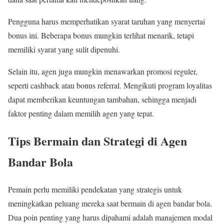
Pengguna harus memperhatikan syarat taruhan yang menyertai
bonus ini. Beberapa bonus mungkin terlihat menarik, tetapi
memiliki syarat yang sulit dipenuhi.
Selain itu, agen juga mungkin menawarkan promosi reguler,
seperti cashback atau bonus referral. Mengikuti program loyalitas
dapat memberikan keuntungan tambahan, sehingga menjadi
faktor penting dalam memilih agen yang tepat.
Tips Bermain dan Strategi di Agen
Bandar Bola
Pemain perlu memiliki pendekatan yang strategis untuk
meningkatkan peluang mereka saat bermain di agen bandar bola.
Dua poin penting yang harus dipahami adalah manajemen modal