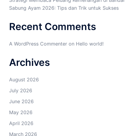
Sabung Ayam 2026: Tips dan Trik untuk Sukses
Recent Comments
A WordPress Commenter
on
Hello world!
Archives
August 2026
July 2026
June 2026
May 2026
April 2026
March 2026