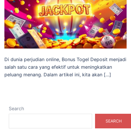
Di dunia perjudian online, Bonus Togel Deposit menjadi
salah satu cara yang efektif untuk meningkatkan
peluang menang. Dalam artikel ini, kita akan […]
Search
SEARCH