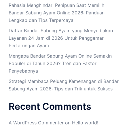
Rahasia Menghindari Penipuan Saat Memilih
Bandar Sabung Ayam Online 2026: Panduan
Lengkap dan Tips Terpercaya
Daftar Bandar Sabung Ayam yang Menyediakan
Layanan 24 Jam di 2026 Untuk Penggemar
Pertarungan Ayam
Mengapa Bandar Sabung Ayam Online Semakin
Populer di Tahun 2026? Tren dan Faktor
Penyebabnya
Strategi Membaca Peluang Kemenangan di Bandar
Sabung Ayam 2026: Tips dan Trik untuk Sukses
Recent Comments
A WordPress Commenter
on
Hello world!