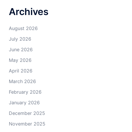
Archives
August 2026
July 2026
June 2026
May 2026
April 2026
March 2026
February 2026
January 2026
December 2025
November 2025