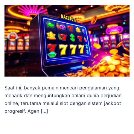
Saat ini, banyak pemain mencari pengalaman yang
menarik dan menguntungkan dalam dunia perjudian
online, terutama melalui slot dengan sistem jackpot
progresif. Agen […]