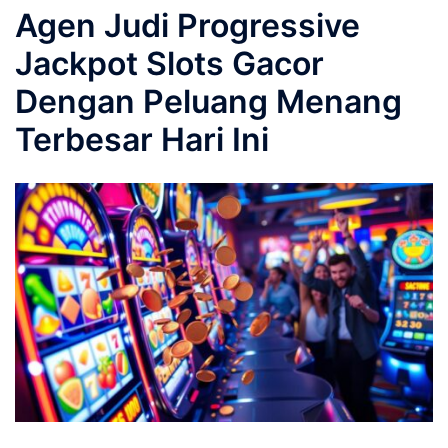
Agen Judi Progressive
Jackpot Slots Gacor
Dengan Peluang Menang
Terbesar Hari Ini