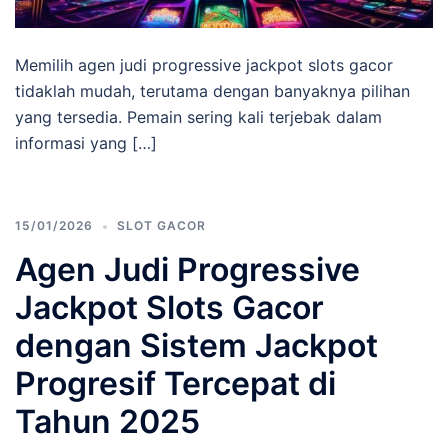
Memilih agen judi progressive jackpot slots gacor
tidaklah mudah, terutama dengan banyaknya pilihan
yang tersedia. Pemain sering kali terjebak dalam
informasi yang […]
15/01/2026
SLOT GACOR
Agen Judi Progressive
Jackpot Slots Gacor
dengan Sistem Jackpot
Progresif Tercepat di
Tahun 2025