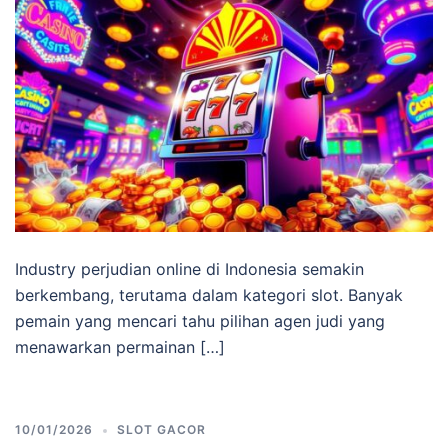
Industry perjudian online di Indonesia semakin
berkembang, terutama dalam kategori slot. Banyak
pemain yang mencari tahu pilihan agen judi yang
menawarkan permainan […]
10/01/2026
SLOT GACOR