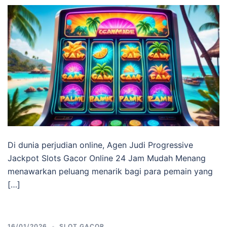
Di dunia perjudian online, Agen Judi Progressive
Jackpot Slots Gacor Online 24 Jam Mudah Menang
menawarkan peluang menarik bagi para pemain yang
[…]
16/01/2026
SLOT GACOR