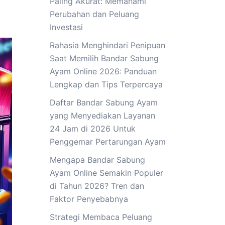
Paling Akurat: Memahami
Perubahan dan Peluang
Investasi
Rahasia Menghindari Penipuan
Saat Memilih Bandar Sabung
Ayam Online 2026: Panduan
Lengkap dan Tips Terpercaya
Daftar Bandar Sabung Ayam
yang Menyediakan Layanan
24 Jam di 2026 Untuk
Penggemar Pertarungan Ayam
Mengapa Bandar Sabung
Ayam Online Semakin Populer
di Tahun 2026? Tren dan
Faktor Penyebabnya
Strategi Membaca Peluang