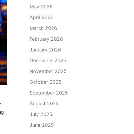
May 2026
April 2026
March 2026
February 2026
January 2026
December 2025
November 2025
October 2025
September 2025
August 2025
n
ng
July 2025
June 2025