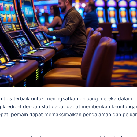
an tips terbaik untuk meningkatkan peluang mereka dalam
ang kredibel dengan slot gacor dapat memberikan keuntunga
tepat, pemain dapat memaksimalkan pengalaman dan pelua