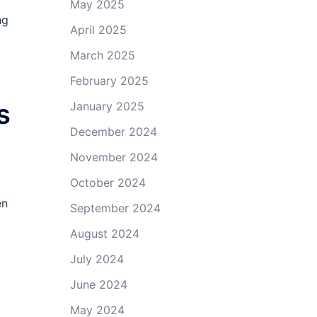
May 2025
ng
April 2025
March 2025
February 2025
s
January 2025
December 2024
November 2024
October 2024
en
September 2024
August 2024
July 2024
June 2024
May 2024