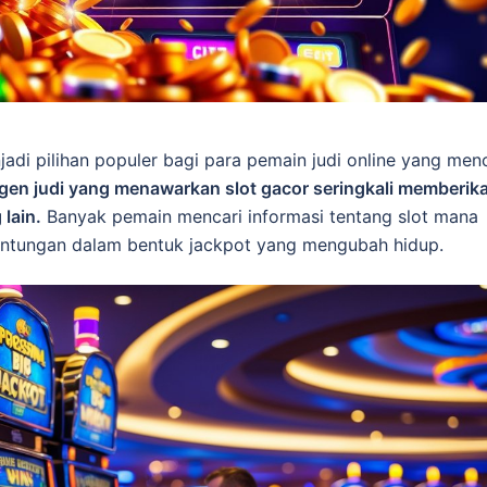
jadi pilihan populer bagi para pemain judi online yang menc
gen judi yang menawarkan slot gacor seringkali memberik
lain.
Banyak pemain mencari informasi tentang slot mana
ntungan dalam bentuk jackpot yang mengubah hidup.