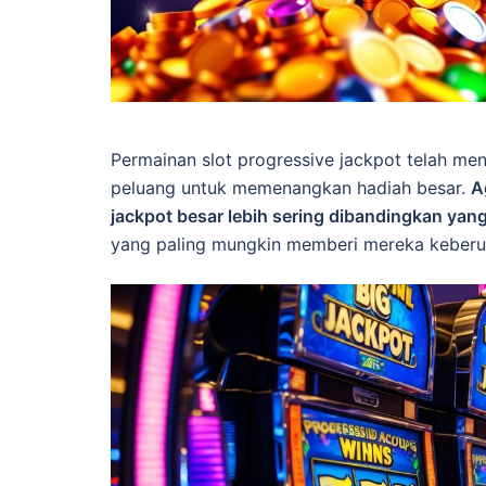
Permainan slot progressive jackpot telah men
peluang untuk memenangkan hadiah besar.
A
jackpot besar lebih sering dibandingkan yang 
yang paling mungkin memberi mereka keberu