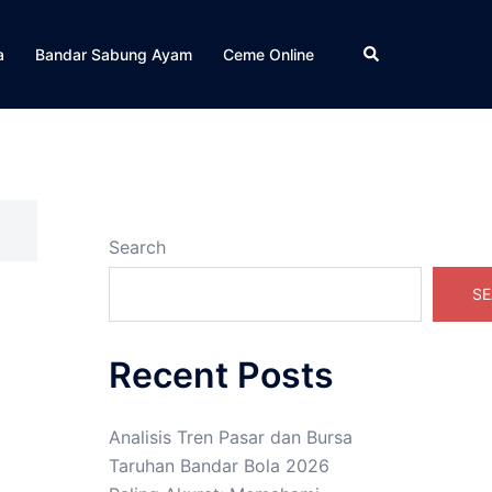
Search
a
Bandar Sabung Ayam
Ceme Online
Search
SE
Recent Posts
Analisis Tren Pasar dan Bursa
Taruhan Bandar Bola 2026