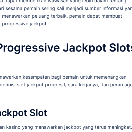
ga dapat memberikan wawasan yang lebih dalam tentang
ri sesama pemain sering kali menjadi sumber informasi ya
 menawarkan peluang terbaik, pemain dapat membuat
t progressive jackpot.
Progressive Jackpot Slot
 menawarkan kesempatan bagi pemain untuk memenangkan
definisi slot jackpot progresif, cara kerjanya, dan peran ag
ackpot Slot
inan kasino yang menawarkan jackpot yang terus meningkat.