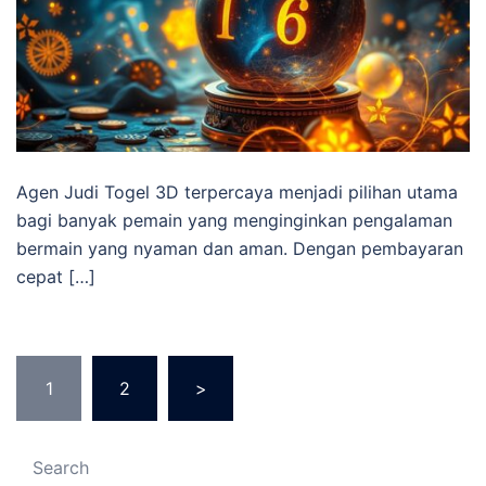
Agen Judi Togel 3D terpercaya menjadi pilihan utama
bagi banyak pemain yang menginginkan pengalaman
bermain yang nyaman dan aman. Dengan pembayaran
cepat […]
Posts
1
2
>
pagination
Search