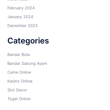
February 2024
January 2024
December 2023
Categories
Bandar Bola
Bandar Sabung Ayam
Ceme Online
Kasino Online
Slot Gacor
Togel Online