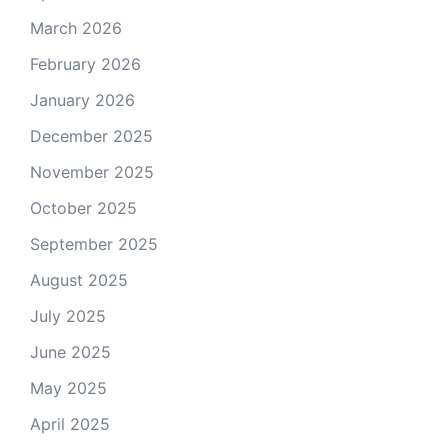
March 2026
February 2026
January 2026
December 2025
November 2025
October 2025
September 2025
August 2025
July 2025
June 2025
May 2025
April 2025