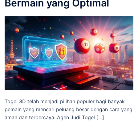
Bermain yang Optimal
Togel 3D telah menjadi pilihan populer bagi banyak
pemain yang mencari peluang besar dengan cara yang
aman dan terpercaya. Agen Judi Togel […]