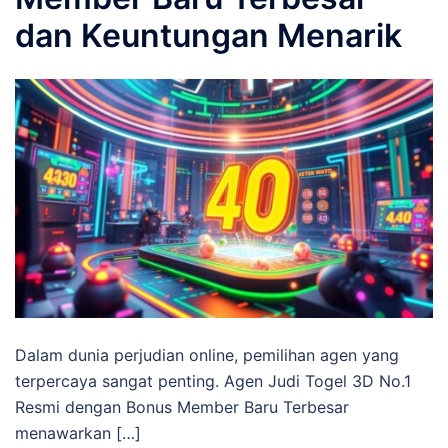
dan Keuntungan Menarik
Dalam dunia perjudian online, pemilihan agen yang
terpercaya sangat penting. Agen Judi Togel 3D No.1
Resmi dengan Bonus Member Baru Terbesar
menawarkan […]