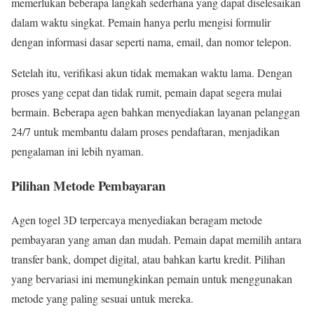
memerlukan beberapa langkah sederhana yang dapat diselesaikan
dalam waktu singkat. Pemain hanya perlu mengisi formulir
dengan informasi dasar seperti nama, email, dan nomor telepon.
Setelah itu, verifikasi akun tidak memakan waktu lama. Dengan
proses yang cepat dan tidak rumit, pemain dapat segera mulai
bermain. Beberapa agen bahkan menyediakan layanan pelanggan
24/7 untuk membantu dalam proses pendaftaran, menjadikan
pengalaman ini lebih nyaman.
Pilihan Metode Pembayaran
Agen togel 3D terpercaya menyediakan beragam metode
pembayaran yang aman dan mudah. Pemain dapat memilih antara
transfer bank, dompet digital, atau bahkan kartu kredit. Pilihan
yang bervariasi ini memungkinkan pemain untuk menggunakan
metode yang paling sesuai untuk mereka.