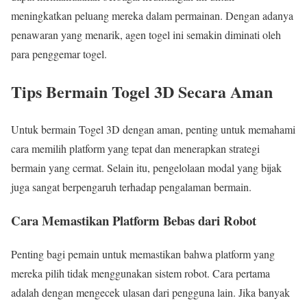
meningkatkan peluang mereka dalam permainan. Dengan adanya
penawaran yang menarik, agen togel ini semakin diminati oleh
para penggemar togel.
Tips Bermain Togel 3D Secara Aman
Untuk bermain Togel 3D dengan aman, penting untuk memahami
cara memilih platform yang tepat dan menerapkan strategi
bermain yang cermat. Selain itu, pengelolaan modal yang bijak
juga sangat berpengaruh terhadap pengalaman bermain.
Cara Memastikan Platform Bebas dari Robot
Penting bagi pemain untuk memastikan bahwa platform yang
mereka pilih tidak menggunakan sistem robot. Cara pertama
adalah dengan mengecek ulasan dari pengguna lain. Jika banyak