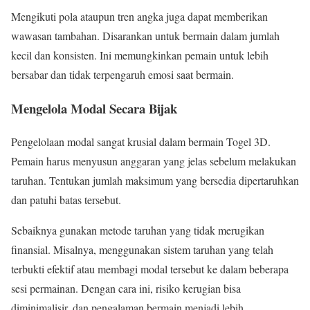
Mengikuti pola ataupun tren angka juga dapat memberikan
wawasan tambahan. Disarankan untuk bermain dalam jumlah
kecil dan konsisten. Ini memungkinkan pemain untuk lebih
bersabar dan tidak terpengaruh emosi saat bermain.
Mengelola Modal Secara Bijak
Pengelolaan modal sangat krusial dalam bermain Togel 3D.
Pemain harus menyusun anggaran yang jelas sebelum melakukan
taruhan. Tentukan jumlah maksimum yang bersedia dipertaruhkan
dan patuhi batas tersebut.
Sebaiknya gunakan metode taruhan yang tidak merugikan
finansial. Misalnya, menggunakan sistem taruhan yang telah
terbukti efektif atau membagi modal tersebut ke dalam beberapa
sesi permainan. Dengan cara ini, risiko kerugian bisa
diminimalisir, dan pengalaman bermain menjadi lebih