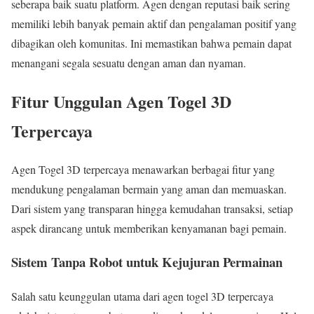
seberapa baik suatu platform. Agen dengan reputasi baik sering
memiliki lebih banyak pemain aktif dan pengalaman positif yang
dibagikan oleh komunitas. Ini memastikan bahwa pemain dapat
menangani segala sesuatu dengan aman dan nyaman.
Fitur Unggulan Agen Togel 3D
Terpercaya
Agen Togel 3D terpercaya menawarkan berbagai fitur yang
mendukung pengalaman bermain yang aman dan memuaskan.
Dari sistem yang transparan hingga kemudahan transaksi, setiap
aspek dirancang untuk memberikan kenyamanan bagi pemain.
Sistem Tanpa Robot untuk Kejujuran Permainan
Salah satu keunggulan utama dari agen togel 3D terpercaya