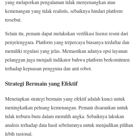
yang melaporkan pengalaman tidak menyenangkan atau
kemenangan yang tidak realistis, sebaiknya hindari platform
tersebut.
Selain itu, pemain dapat melakukan verifikasi lisensi resmi dari
penyelenggara. Platform yang terpercaya biasanya terdaftar dan
memiliki regulasi yang jelas. Memastikan adanya opsi layanan
pelanggan juga menjadi indikator bahwa platform berkomitmen
terhadap kepuasan pengguna dan anti robot.
Strategi Bermain yang Efektif
Menetapkan strategi bermain yang efektif adalah kunci untuk
meningkatkan peluang kemenangan. Pemain disarankan untuk
tidak terburu-buru dalam memilih angka. Sebaiknya lakukan
analisis terhadap data hasil sebelumnya untuk menjadikan pilihan
lebih rasional.