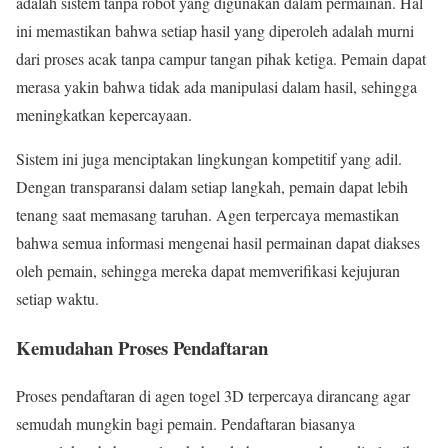
adalah sistem tanpa robot yang digunakan dalam permainan. Hal
ini memastikan bahwa setiap hasil yang diperoleh adalah murni
dari proses acak tanpa campur tangan pihak ketiga. Pemain dapat
merasa yakin bahwa tidak ada manipulasi dalam hasil, sehingga
meningkatkan kepercayaan.
Sistem ini juga menciptakan lingkungan kompetitif yang adil.
Dengan transparansi dalam setiap langkah, pemain dapat lebih
tenang saat memasang taruhan. Agen terpercaya memastikan
bahwa semua informasi mengenai hasil permainan dapat diakses
oleh pemain, sehingga mereka dapat memverifikasi kejujuran
setiap waktu.
Kemudahan Proses Pendaftaran
Proses pendaftaran di agen togel 3D terpercaya dirancang agar
semudah mungkin bagi pemain. Pendaftaran biasanya