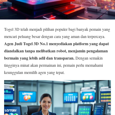
Togel 3D telah menjadi pilihan populer bagi banyak pemain yang
mencari peluang besar dengan cara yang aman dan terpercaya.
Agen Judi Togel 3D No.1 menyediakan platform yang dapat
diandalkan tanpa melibatkan robot, menjamin pengalaman
bermain yang lebih adil dan transparan.
Dengan semakin
tingginya minat akan permainan ini, pemain perlu memahami
keunggulan memilih agen yang tepat.