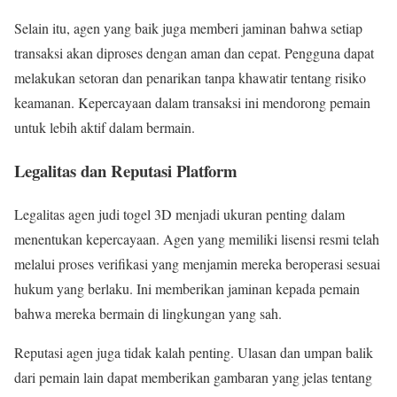
Selain itu, agen yang baik juga memberi jaminan bahwa setiap
transaksi akan diproses dengan aman dan cepat. Pengguna dapat
melakukan setoran dan penarikan tanpa khawatir tentang risiko
keamanan. Kepercayaan dalam transaksi ini mendorong pemain
untuk lebih aktif dalam bermain.
Legalitas dan Reputasi Platform
Legalitas agen judi togel 3D menjadi ukuran penting dalam
menentukan kepercayaan. Agen yang memiliki lisensi resmi telah
melalui proses verifikasi yang menjamin mereka beroperasi sesuai
hukum yang berlaku. Ini memberikan jaminan kepada pemain
bahwa mereka bermain di lingkungan yang sah.
Reputasi agen juga tidak kalah penting. Ulasan dan umpan balik
dari pemain lain dapat memberikan gambaran yang jelas tentang