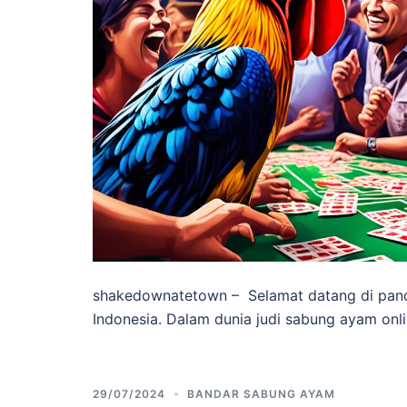
shakedownatetown – Selamat datang di pand
Indonesia. Dalam dunia judi sabung ayam onl
29/07/2024
BANDAR SABUNG AYAM