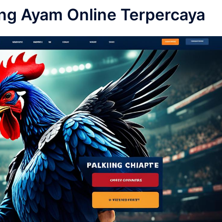
g Ayam Online Terpercaya