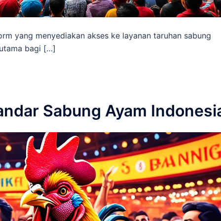
rm yang menyediakan akses ke layanan taruhan sabung
 utama bagi […]
andar Sabung Ayam Indonesi