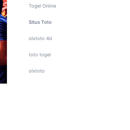
Togel Online
Situs Toto
olxtoto 4d
toto togel
olxtoto