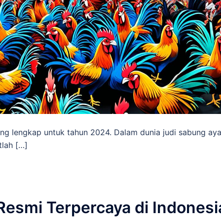
ng lengkap untuk tahun 2024. Dalam dunia judi sabung ay
lah […]
esmi Terpercaya di Indonesi