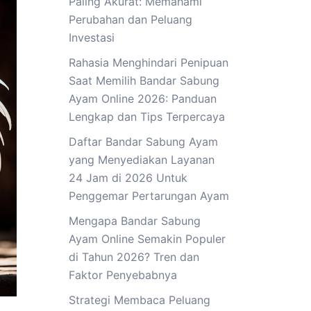
Paling Akurat: Memahami
Perubahan dan Peluang
Investasi
Rahasia Menghindari Penipuan
Saat Memilih Bandar Sabung
Ayam Online 2026: Panduan
Lengkap dan Tips Terpercaya
Daftar Bandar Sabung Ayam
yang Menyediakan Layanan
24 Jam di 2026 Untuk
Penggemar Pertarungan Ayam
Mengapa Bandar Sabung
Ayam Online Semakin Populer
di Tahun 2026? Tren dan
Faktor Penyebabnya
Strategi Membaca Peluang