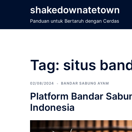
Skip
shakedownatetown
to
content
Panduan untuk Bertaruh dengan Cerdas
Tag:
situs ban
02/08/2024
BANDAR SABUNG AYAM
Platform Bandar Sabu
Indonesia