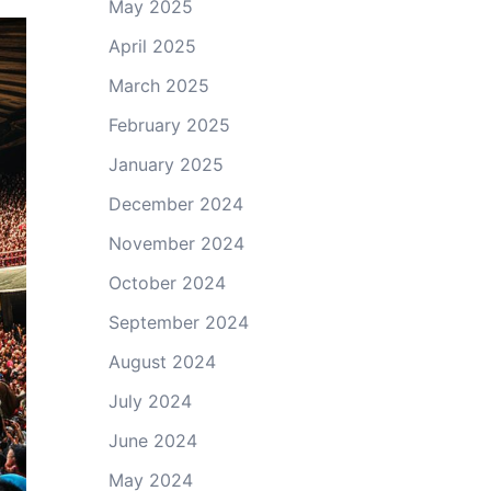
May 2025
April 2025
March 2025
February 2025
January 2025
December 2024
November 2024
October 2024
September 2024
August 2024
July 2024
June 2024
May 2024