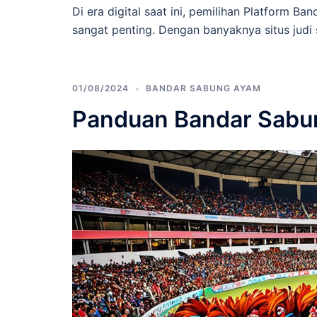
Di era digital saat ini, pemilihan Platform 
sangat penting. Dengan banyaknya situs judi
01/08/2024
BANDAR SABUNG AYAM
Panduan Bandar Sabu