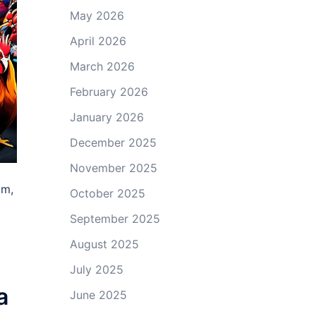
May 2026
April 2026
March 2026
February 2026
January 2026
December 2025
November 2025
am,
October 2025
September 2025
August 2025
July 2025
a
June 2025