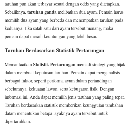
taruhan pun akan terbayar sesuai dengan odds yang ditetapkan.
taruhan ganda
Sebaliknya,
melibatkan dua ayam. Pemain harus
memilih dua ayam yang berbeda dan menempatkan taruhan pada
keduanya. Jika salah satu dari ayam tersebut menang, maka
pemain dapat meraih keuntungan yang lebih besar.
Taruhan Berdasarkan Statistik Pertarungan
Statistik Pertarungan
Memanfaatkan
menjadi strategi yang bijak
dalam membuat keputusan taruhan. Pemain dapat menganalisis
berbagai faktor, seperti performa ayam dalam pertandingan
sebelumnya, kekuatan lawan, serta kebugaran fisik. Dengan
informasi ini, Anda dapat memilih jenis taruhan yang paling tepat.
Taruhan berdasarkan statistik memberikan keunggulan tambahan
dalam menentukan betapa layaknya ayam tersebut untuk
dipertaruhkan.