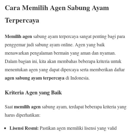
Cara Memilih Agen Sabung Ayam
Terpercaya
Memilih agen
sabung ayam terpercaya sangat penting bagi para
penggemar judi sabung ayam online. Agen yang baik
menawarkan pengalaman bermain yang aman dan nyaman.
Dalam bagian ini, kita akan membahas beberapa kriteria untuk
menentukan agen yang dapat dipercaya serta memberikan daftar
agen sabung ayam terpercaya
di Indonesia.
Kriteria Agen yang Baik
memilih agen
Saat
sabung ayam, terdapat beberapa kriteria yang
harus diperhatikan:
Lisensi Resmi:
Pastikan agen memiliki lisensi yang valid