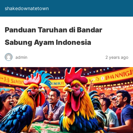
shakedownatetown
Panduan Taruhan di Bandar
Sabung Ayam Indonesia
admin
2 years ago