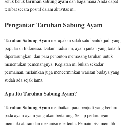
taruhan sabung ayam
seluk-beluk
dan bagaimana Anda dapat
terlibat secara positif dalam aktivitas ini.
Pengantar Taruhan Sabung Ayam
Taruhan Sabung Ayam
merupakan salah satu bentuk judi yang
popular di Indonesia. Dalam tradisi ini, ayam jantan yang terlatih
dipertarungkan, dan para penonton memasang taruhan untuk
menentukan pemenangnya. Kegiatan ini bukan sekadar
permainan, melainkan juga mencerminkan warisan budaya yang
sudah ada sejak lama.
Apa Itu Taruhan Sabung Ayam?
Taruhan Sabung Ayam
melibatkan para penjudi yang bertaruh
pada ayam-ayam yang akan bertarung. Setiap pertarungan
memiliki aturan dan mekanisme tertentu. Pemain bisa memilih