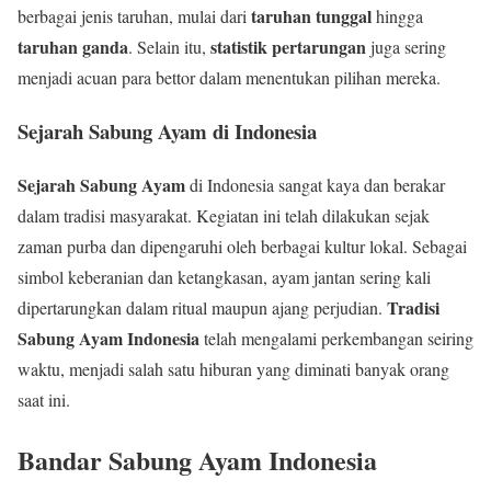
taruhan tunggal
berbagai jenis taruhan, mulai dari
hingga
taruhan ganda
statistik pertarungan
. Selain itu,
juga sering
menjadi acuan para bettor dalam menentukan pilihan mereka.
Sejarah Sabung Ayam di Indonesia
Sejarah Sabung Ayam
di Indonesia sangat kaya dan berakar
dalam tradisi masyarakat. Kegiatan ini telah dilakukan sejak
zaman purba dan dipengaruhi oleh berbagai kultur lokal. Sebagai
simbol keberanian dan ketangkasan, ayam jantan sering kali
Tradisi
dipertarungkan dalam ritual maupun ajang perjudian.
Sabung Ayam Indonesia
telah mengalami perkembangan seiring
waktu, menjadi salah satu hiburan yang diminati banyak orang
saat ini.
Bandar Sabung Ayam Indonesia