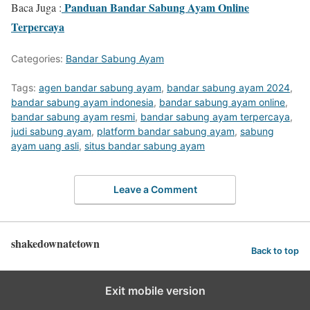
Panduan Bandar Sabung Ayam Online
Baca Juga :
Terpercaya
Categories:
Bandar Sabung Ayam
Tags:
agen bandar sabung ayam
,
bandar sabung ayam 2024
,
bandar sabung ayam indonesia
,
bandar sabung ayam online
,
bandar sabung ayam resmi
,
bandar sabung ayam terpercaya
,
judi sabung ayam
,
platform bandar sabung ayam
,
sabung
ayam uang asli
,
situs bandar sabung ayam
Leave a Comment
shakedownatetown
Back to top
Exit mobile version