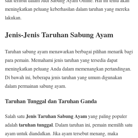
saat terlibat dalam Judi Sabung Ayam Online. Hal ini tentu akan
meningkatkan peluang keberhasilan dalam taruhan yang mereka
lakukan.
Jenis-Jenis Taruhan Sabung Ayam
Taruhan sabung ayam menawarkan berbagai pilihan menarik bagi
para pemain. Memahami jenis taruhan yang tersedia dapat
meningkatkan peluang Anda dalam memenangkan pertandingan.
Di bawah ini, beberapa jenis taruhan yang umum digunakan
dalam permainan sabung ayam.
Taruhan Tunggal dan Taruhan Ganda
Jenis Taruhan Sabung Ayam
Salah satu
yang paling populer
taruhan tunggal
adalah
. Dalam taruhan ini, pemain memilih satu
ayam untuk diandalkan. Jika ayam tersebut menang, maka