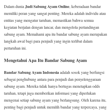
Judi Sabung Ayam Online
Dalam dunia
, keberadaan bandar
memiliki peran yang sangat penting. Mereka adalah individu atau
entitas yang mengatur taruhan, memastikan bahwa semua
kegiatan berjalan dengan lancar, dan mengelola pertandingan
sabung ayam. Memahami apa itu bandar sabung ayam merupakan
langkah awal bagi para penjudi yang ingin terlibat dalam
pertaruhan ini.
Mengetahui Apa Itu Bandar Sabung Ayam
Bandar Sabung Ayam Indonesia
adalah sosok yang berfungsi
sebagai penghubung antara para penjudi dan penyelenggaraan
sabung ayam. Mereka tidak hanya bertugas menetapkan odds
taruhan, tetapi juga memberikan informasi yang diperlukan
mengenai setiap sabung ayam yang berlangsung. Oleh karena itu,
penting bagi penjudi untuk memilih bandar yang terpercaya, yang