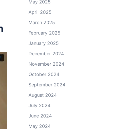
May 2025
April 2025
March 2025
n
February 2025
January 2025
December 2024
November 2024
October 2024
September 2024
August 2024
July 2024
June 2024
May 2024