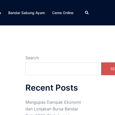
Search
a
Bandar Sabung Ayam
Ceme Online
Search
SE
Recent Posts
Mengupas Dampak Ekonomi
dan Lonjakan Bursa Bandar