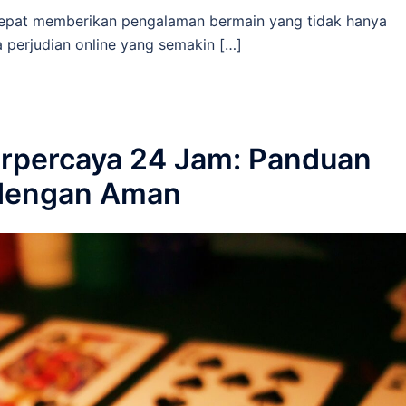
cepat memberikan pengalaman bermain yang tidak hanya
 perjudian online yang semakin […]
erpercaya 24 Jam: Panduan
 dengan Aman