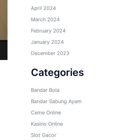
April 2024
March 2024
February 2024
January 2024
December 2023
Categories
Bandar Bola
Bandar Sabung Ayam
Ceme Online
Kasino Online
Slot Gacor