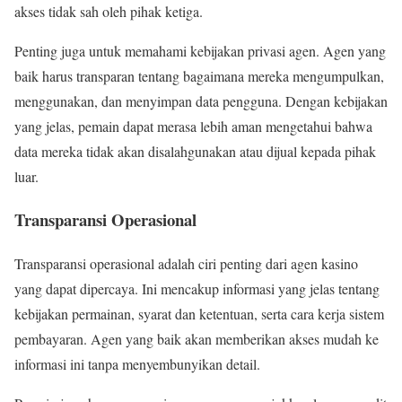
akses tidak sah oleh pihak ketiga.
Penting juga untuk memahami kebijakan privasi agen. Agen yang
baik harus transparan tentang bagaimana mereka mengumpulkan,
menggunakan, dan menyimpan data pengguna. Dengan kebijakan
yang jelas, pemain dapat merasa lebih aman mengetahui bahwa
data mereka tidak akan disalahgunakan atau dijual kepada pihak
luar.
Transparansi Operasional
Transparansi operasional adalah ciri penting dari agen kasino
yang dapat dipercaya. Ini mencakup informasi yang jelas tentang
kebijakan permainan, syarat dan ketentuan, serta cara kerja sistem
pembayaran. Agen yang baik akan memberikan akses mudah ke
informasi ini tanpa menyembunyikan detail.