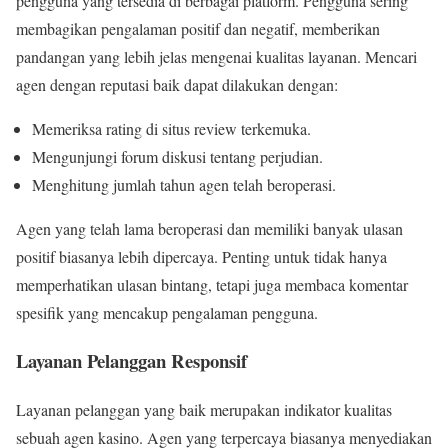
pengguna yang tersedia di berbagai platform. Pengguna sering
membagikan pengalaman positif dan negatif, memberikan
pandangan yang lebih jelas mengenai kualitas layanan. Mencari
agen dengan reputasi baik dapat dilakukan dengan:
Memeriksa rating di situs review terkemuka.
Mengunjungi forum diskusi tentang perjudian.
Menghitung jumlah tahun agen telah beroperasi.
Agen yang telah lama beroperasi dan memiliki banyak ulasan
positif biasanya lebih dipercaya. Penting untuk tidak hanya
memperhatikan ulasan bintang, tetapi juga membaca komentar
spesifik yang mencakup pengalaman pengguna.
Layanan Pelanggan Responsif
Layanan pelanggan yang baik merupakan indikator kualitas
sebuah agen kasino. Agen yang terpercaya biasanya menyediakan