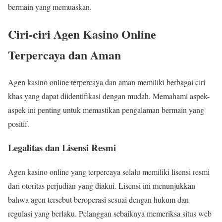
bermain yang memuaskan.
Ciri-ciri Agen Kasino Online
Terpercaya dan Aman
Agen kasino online terpercaya dan aman memiliki berbagai ciri
khas yang dapat diidentifikasi dengan mudah. Memahami aspek-
aspek ini penting untuk memastikan pengalaman bermain yang
positif.
Legalitas dan Lisensi Resmi
Agen kasino online yang terpercaya selalu memiliki lisensi resmi
dari otoritas perjudian yang diakui. Lisensi ini menunjukkan
bahwa agen tersebut beroperasi sesuai dengan hukum dan
regulasi yang berlaku. Pelanggan sebaiknya memeriksa situs web