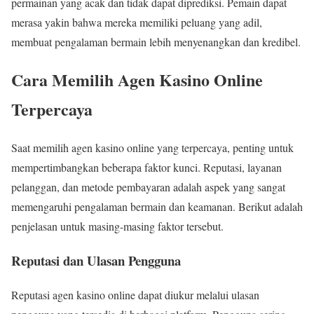
permainan yang acak dan tidak dapat diprediksi. Pemain dapat
merasa yakin bahwa mereka memiliki peluang yang adil,
membuat pengalaman bermain lebih menyenangkan dan kredibel.
Cara Memilih Agen Kasino Online
Terpercaya
Saat memilih agen kasino online yang terpercaya, penting untuk
mempertimbangkan beberapa faktor kunci. Reputasi, layanan
pelanggan, dan metode pembayaran adalah aspek yang sangat
memengaruhi pengalaman bermain dan keamanan. Berikut adalah
penjelasan untuk masing-masing faktor tersebut.
Reputasi dan Ulasan Pengguna
Reputasi agen kasino online dapat diukur melalui ulasan