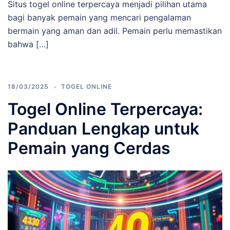
Situs togel online terpercaya menjadi pilihan utama
bagi banyak pemain yang mencari pengalaman
bermain yang aman dan adil. Pemain perlu memastikan
bahwa […]
18/03/2025
TOGEL ONLINE
Togel Online Terpercaya:
Panduan Lengkap untuk
Pemain yang Cerdas