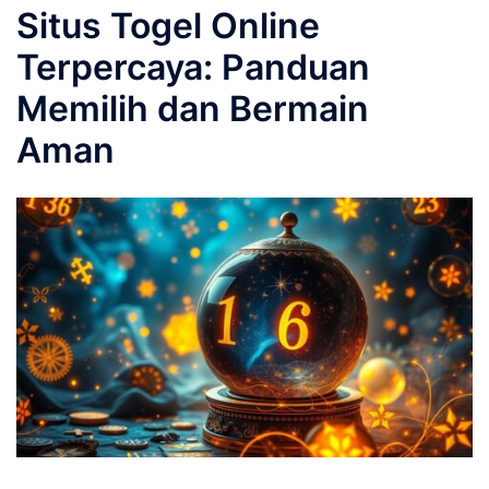
Situs Togel Online
Terpercaya: Panduan
Memilih dan Bermain
Aman