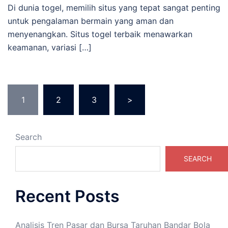
Di dunia togel, memilih situs yang tepat sangat penting
untuk pengalaman bermain yang aman dan
menyenangkan. Situs togel terbaik menawarkan
keamanan, variasi […]
Posts
1
2
3
>
pagination
Search
SEARCH
Recent Posts
Analisis Tren Pasar dan Bursa Taruhan Bandar Bola