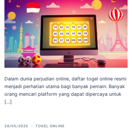
Dalam dunia perjudian online, daftar togel online resmi
menjadi perhatian utama bagi banyak pemain. Banyak
orang mencari platform yang dapat dipercaya untuk
[…]
24/05/2025
TOGEL ONLINE