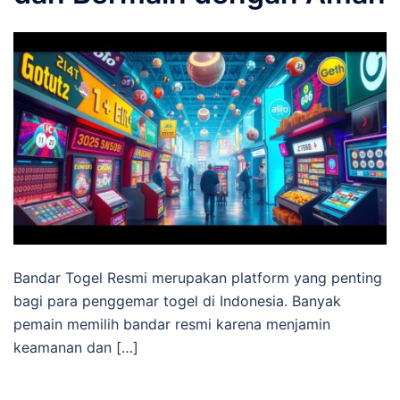
Bandar Togel Resmi merupakan platform yang penting
bagi para penggemar togel di Indonesia. Banyak
pemain memilih bandar resmi karena menjamin
keamanan dan […]