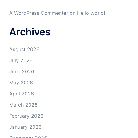
A WordPress Commenter
on
Hello world!
Archives
August 2026
July 2026
June 2026
May 2026
April 2026
March 2026
February 2026
January 2026
December 2025