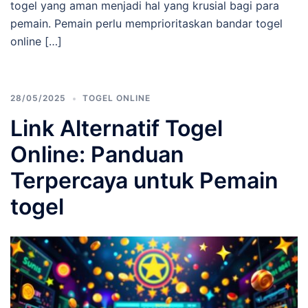
togel yang aman menjadi hal yang krusial bagi para
pemain. Pemain perlu memprioritaskan bandar togel
online […]
28/05/2025
TOGEL ONLINE
Link Alternatif Togel
Online: Panduan
Terpercaya untuk Pemain
togel