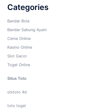
Categories
Bandar Bola
Bandar Sabung Ayam
Ceme Online
Kasino Online
Slot Gacor
Togel Online
Situs Toto
olxtoto 4d
toto togel