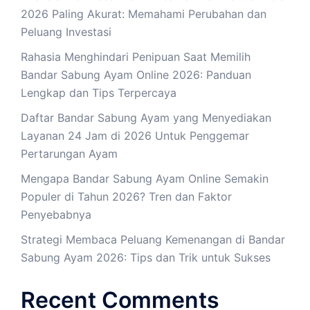
2026 Paling Akurat: Memahami Perubahan dan
Peluang Investasi
Rahasia Menghindari Penipuan Saat Memilih
Bandar Sabung Ayam Online 2026: Panduan
Lengkap dan Tips Terpercaya
Daftar Bandar Sabung Ayam yang Menyediakan
Layanan 24 Jam di 2026 Untuk Penggemar
Pertarungan Ayam
Mengapa Bandar Sabung Ayam Online Semakin
Populer di Tahun 2026? Tren dan Faktor
Penyebabnya
Strategi Membaca Peluang Kemenangan di Bandar
Sabung Ayam 2026: Tips dan Trik untuk Sukses
Recent Comments