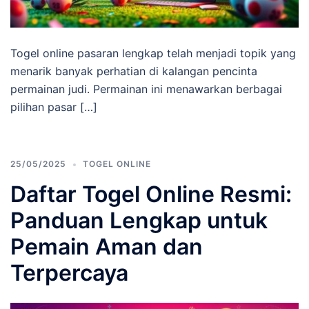
Togel online pasaran lengkap telah menjadi topik yang
menarik banyak perhatian di kalangan pencinta
permainan judi. Permainan ini menawarkan berbagai
pilihan pasar […]
25/05/2025
TOGEL ONLINE
Daftar Togel Online Resmi:
Panduan Lengkap untuk
Pemain Aman dan
Terpercaya