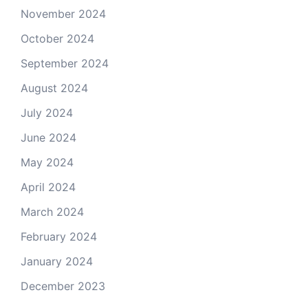
November 2024
October 2024
September 2024
August 2024
July 2024
June 2024
May 2024
April 2024
March 2024
February 2024
January 2024
December 2023