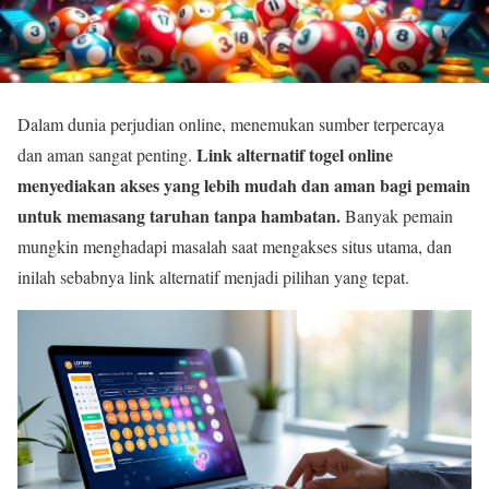
Dalam dunia perjudian online, menemukan sumber terpercaya
Link alternatif togel online
dan aman sangat penting.
menyediakan akses yang lebih mudah dan aman bagi pemain
untuk memasang taruhan tanpa hambatan.
Banyak pemain
mungkin menghadapi masalah saat mengakses situs utama, dan
inilah sebabnya link alternatif menjadi pilihan yang tepat.