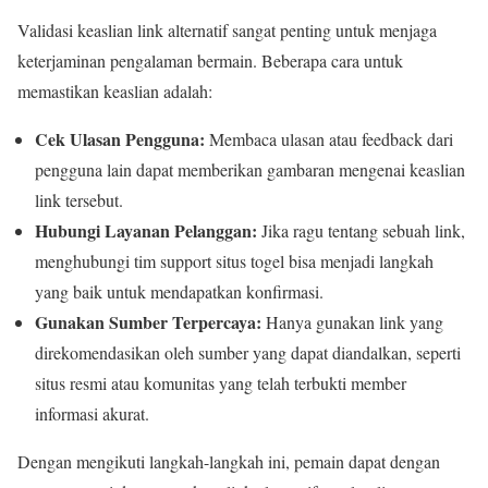
Validasi keaslian link alternatif sangat penting untuk menjaga
keterjaminan pengalaman bermain. Beberapa cara untuk
memastikan keaslian adalah:
Cek Ulasan Pengguna:
Membaca ulasan atau feedback dari
pengguna lain dapat memberikan gambaran mengenai keaslian
link tersebut.
Hubungi Layanan Pelanggan:
Jika ragu tentang sebuah link,
menghubungi tim support situs togel bisa menjadi langkah
yang baik untuk mendapatkan konfirmasi.
Gunakan Sumber Terpercaya:
Hanya gunakan link yang
direkomendasikan oleh sumber yang dapat diandalkan, seperti
situs resmi atau komunitas yang telah terbukti member
informasi akurat.
Dengan mengikuti langkah-langkah ini, pemain dapat dengan