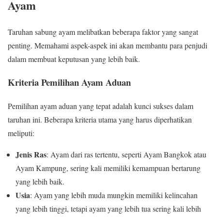
Ayam
Taruhan sabung ayam melibatkan beberapa faktor yang sangat
penting. Memahami aspek-aspek ini akan membantu para penjudi
dalam membuat keputusan yang lebih baik.
Kriteria Pemilihan Ayam Aduan
Pemilihan ayam aduan yang tepat adalah kunci sukses dalam
taruhan ini. Beberapa kriteria utama yang harus diperhatikan
meliputi:
Jenis Ras
: Ayam dari ras tertentu, seperti Ayam Bangkok atau
Ayam Kampung, sering kali memiliki kemampuan bertarung
yang lebih baik.
Usia
: Ayam yang lebih muda mungkin memiliki kelincahan
yang lebih tinggi, tetapi ayam yang lebih tua sering kali lebih