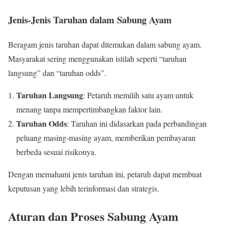
Jenis-Jenis Taruhan dalam Sabung Ayam
Beragam jenis taruhan dapat ditemukan dalam sabung ayam.
Masyarakat sering menggunakan istilah seperti “taruhan
langsung” dan “taruhan odds”.
Taruhan Langsung
: Petaruh memilih satu ayam untuk
menang tanpa mempertimbangkan faktor lain.
Taruhan Odds
: Taruhan ini didasarkan pada perbandingan
peluang masing-masing ayam, memberikan pembayaran
berbeda sesuai risikonya.
Dengan memahami jenis taruhan ini, petaruh dapat membuat
keputusan yang lebih terinformasi dan strategis.
Aturan dan Proses Sabung Ayam