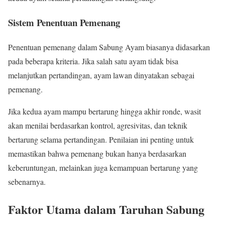
Sistem Penentuan Pemenang
Penentuan pemenang dalam Sabung Ayam biasanya didasarkan
pada beberapa kriteria. Jika salah satu ayam tidak bisa
melanjutkan pertandingan, ayam lawan dinyatakan sebagai
pemenang.
Jika kedua ayam mampu bertarung hingga akhir ronde, wasit
akan menilai berdasarkan kontrol, agresivitas, dan teknik
bertarung selama pertandingan. Penilaian ini penting untuk
memastikan bahwa pemenang bukan hanya berdasarkan
keberuntungan, melainkan juga kemampuan bertarung yang
sebenarnya.
Faktor Utama dalam Taruhan Sabung