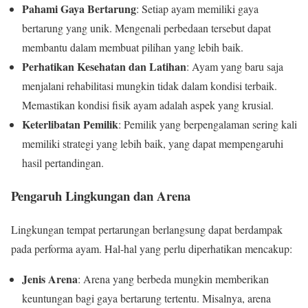
Pahami Gaya Bertarung
: Setiap ayam memiliki gaya
bertarung yang unik. Mengenali perbedaan tersebut dapat
membantu dalam membuat pilihan yang lebih baik.
Perhatikan Kesehatan dan Latihan
: Ayam yang baru saja
menjalani rehabilitasi mungkin tidak dalam kondisi terbaik.
Memastikan kondisi fisik ayam adalah aspek yang krusial.
Keterlibatan Pemilik
: Pemilik yang berpengalaman sering kali
memiliki strategi yang lebih baik, yang dapat mempengaruhi
hasil pertandingan.
Pengaruh Lingkungan dan Arena
Lingkungan tempat pertarungan berlangsung dapat berdampak
pada performa ayam. Hal-hal yang perlu diperhatikan mencakup:
Jenis Arena
: Arena yang berbeda mungkin memberikan
keuntungan bagi gaya bertarung tertentu. Misalnya, arena