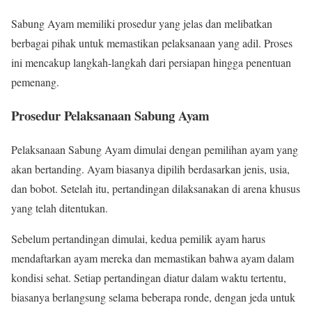
Sabung Ayam memiliki prosedur yang jelas dan melibatkan
berbagai pihak untuk memastikan pelaksanaan yang adil. Proses
ini mencakup langkah-langkah dari persiapan hingga penentuan
pemenang.
Prosedur Pelaksanaan Sabung Ayam
Pelaksanaan Sabung Ayam dimulai dengan pemilihan ayam yang
akan bertanding. Ayam biasanya dipilih berdasarkan jenis, usia,
dan bobot. Setelah itu, pertandingan dilaksanakan di arena khusus
yang telah ditentukan.
Sebelum pertandingan dimulai, kedua pemilik ayam harus
mendaftarkan ayam mereka dan memastikan bahwa ayam dalam
kondisi sehat. Setiap pertandingan diatur dalam waktu tertentu,
biasanya berlangsung selama beberapa ronde, dengan jeda untuk