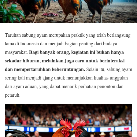
Taruhan sabung ayam merupakan praktik yang telah berlangsung
lama di Indonesia dan menjadi bagian penting dari budaya
Bagi banyak orang, kegiatan ini bukan hanya
masyarakat.
sekadar hiburan, melainkan juga cara untuk berinteraksi
dan mempertaruhkan keberuntungan.
Selain itu, sabung ayam
sering kali menjadi ajang untuk menunjukkan kualitas unggulan
dari ayam aduan, yang dapat menarik perhatian penonton dan
petaruh.