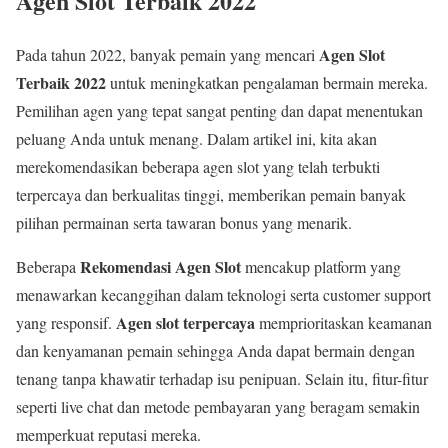
Agen Slot Terbaik 2022
Agen Slot
Pada tahun 2022, banyak pemain yang mencari
Terbaik 2022
untuk meningkatkan pengalaman bermain mereka.
Pemilihan agen yang tepat sangat penting dan dapat menentukan
peluang Anda untuk menang. Dalam artikel ini, kita akan
merekomendasikan beberapa agen slot yang telah terbukti
terpercaya dan berkualitas tinggi, memberikan pemain banyak
pilihan permainan serta tawaran bonus yang menarik.
Rekomendasi Agen Slot
Beberapa
mencakup platform yang
menawarkan kecanggihan dalam teknologi serta customer support
Agen slot terpercaya
yang responsif.
memprioritaskan keamanan
dan kenyamanan pemain sehingga Anda dapat bermain dengan
tenang tanpa khawatir terhadap isu penipuan. Selain itu, fitur-fitur
seperti live chat dan metode pembayaran yang beragam semakin
memperkuat reputasi mereka.