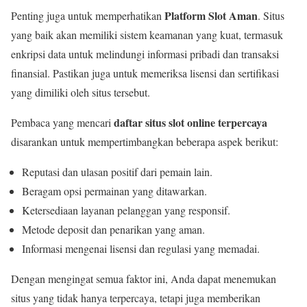
Platform Slot Aman
Penting juga untuk memperhatikan
. Situs
yang baik akan memiliki sistem keamanan yang kuat, termasuk
enkripsi data untuk melindungi informasi pribadi dan transaksi
finansial. Pastikan juga untuk memeriksa lisensi dan sertifikasi
yang dimiliki oleh situs tersebut.
daftar situs slot online terpercaya
Pembaca yang mencari
disarankan untuk mempertimbangkan beberapa aspek berikut:
Reputasi dan ulasan positif dari pemain lain.
Beragam opsi permainan yang ditawarkan.
Ketersediaan layanan pelanggan yang responsif.
Metode deposit dan penarikan yang aman.
Informasi mengenai lisensi dan regulasi yang memadai.
Dengan mengingat semua faktor ini, Anda dapat menemukan
situs yang tidak hanya terpercaya, tetapi juga memberikan