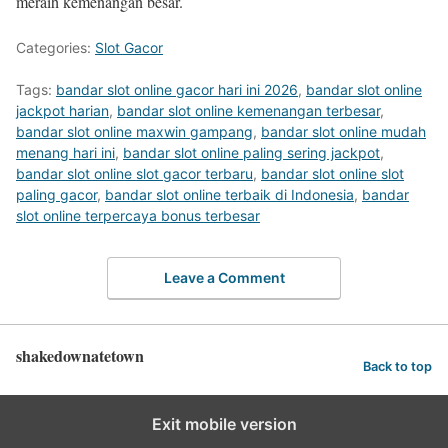
meraih kemenangan besar.
Categories:
Slot Gacor
Tags:
bandar slot online gacor hari ini 2026
,
bandar slot online
jackpot harian
,
bandar slot online kemenangan terbesar
,
bandar slot online maxwin gampang
,
bandar slot online mudah
menang hari ini
,
bandar slot online paling sering jackpot
,
bandar slot online slot gacor terbaru
,
bandar slot online slot
paling gacor
,
bandar slot online terbaik di Indonesia
,
bandar
slot online terpercaya bonus terbesar
Leave a Comment
shakedownatetown
Back to top
Exit mobile version