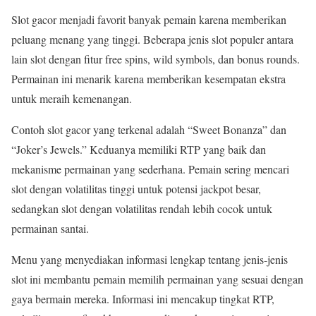
Slot gacor menjadi favorit banyak pemain karena memberikan
peluang menang yang tinggi. Beberapa jenis slot populer antara
lain slot dengan fitur free spins, wild symbols, dan bonus rounds.
Permainan ini menarik karena memberikan kesempatan ekstra
untuk meraih kemenangan.
Contoh slot gacor yang terkenal adalah “Sweet Bonanza” dan
“Joker’s Jewels.” Keduanya memiliki RTP yang baik dan
mekanisme permainan yang sederhana. Pemain sering mencari
slot dengan volatilitas tinggi untuk potensi jackpot besar,
sedangkan slot dengan volatilitas rendah lebih cocok untuk
permainan santai.
Menu yang menyediakan informasi lengkap tentang jenis-jenis
slot ini membantu pemain memilih permainan yang sesuai dengan
gaya bermain mereka. Informasi ini mencakup tingkat RTP,