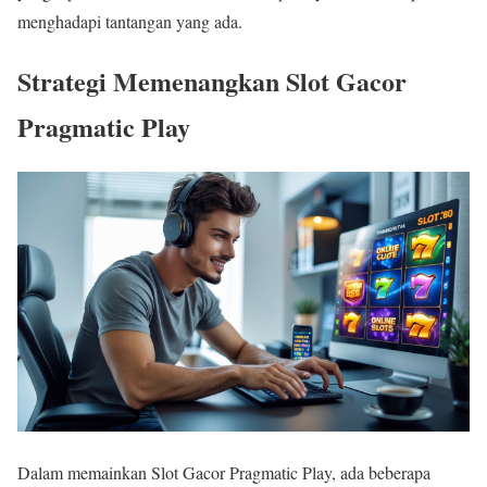
menghadapi tantangan yang ada.
Strategi Memenangkan Slot Gacor
Pragmatic Play
Dalam memainkan Slot Gacor Pragmatic Play, ada beberapa