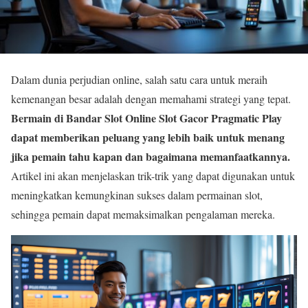
Dalam dunia perjudian online, salah satu cara untuk meraih
kemenangan besar adalah dengan memahami strategi yang tepat.
Bermain di Bandar Slot Online Slot Gacor Pragmatic Play
dapat memberikan peluang yang lebih baik untuk menang
jika pemain tahu kapan dan bagaimana memanfaatkannya.
Artikel ini akan menjelaskan trik-trik yang dapat digunakan untuk
meningkatkan kemungkinan sukses dalam permainan slot,
sehingga pemain dapat memaksimalkan pengalaman mereka.