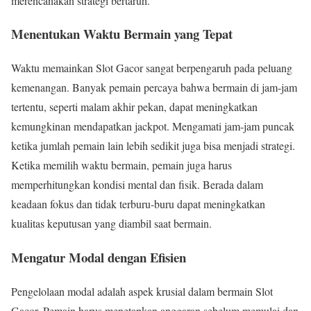
merencanakan strategi bertaruh.
Menentukan Waktu Bermain yang Tepat
Waktu memainkan Slot Gacor sangat berpengaruh pada peluang
kemenangan. Banyak pemain percaya bahwa bermain di jam-jam
tertentu, seperti malam akhir pekan, dapat meningkatkan
kemungkinan mendapatkan jackpot. Mengamati jam-jam puncak
ketika jumlah pemain lain lebih sedikit juga bisa menjadi strategi.
Ketika memilih waktu bermain, pemain juga harus
memperhitungkan kondisi mental dan fisik. Berada dalam
keadaan fokus dan tidak terburu-buru dapat meningkatkan
kualitas keputusan yang diambil saat bermain.
Mengatur Modal dengan Efisien
Pengelolaan modal adalah aspek krusial dalam bermain Slot
Gacor. Pemain harus menetapkan anggaran sebelum memulai dan