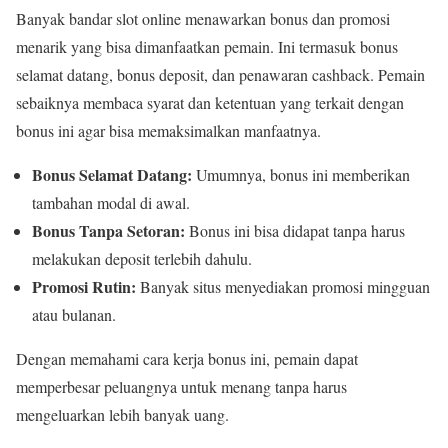
Banyak bandar slot online menawarkan bonus dan promosi
menarik yang bisa dimanfaatkan pemain. Ini termasuk bonus
selamat datang, bonus deposit, dan penawaran cashback. Pemain
sebaiknya membaca syarat dan ketentuan yang terkait dengan
bonus ini agar bisa memaksimalkan manfaatnya.
Bonus Selamat Datang:
Umumnya, bonus ini memberikan
tambahan modal di awal.
Bonus Tanpa Setoran:
Bonus ini bisa didapat tanpa harus
melakukan deposit terlebih dahulu.
Promosi Rutin:
Banyak situs menyediakan promosi mingguan
atau bulanan.
Dengan memahami cara kerja bonus ini, pemain dapat
memperbesar peluangnya untuk menang tanpa harus
mengeluarkan lebih banyak uang.