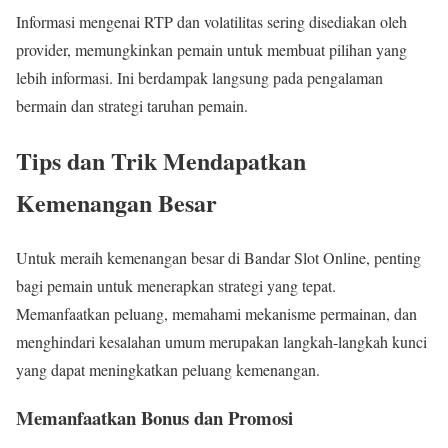
Informasi mengenai RTP dan volatilitas sering disediakan oleh
provider, memungkinkan pemain untuk membuat pilihan yang
lebih informasi. Ini berdampak langsung pada pengalaman
bermain dan strategi taruhan pemain.
Tips dan Trik Mendapatkan
Kemenangan Besar
Untuk meraih kemenangan besar di Bandar Slot Online, penting
bagi pemain untuk menerapkan strategi yang tepat.
Memanfaatkan peluang, memahami mekanisme permainan, dan
menghindari kesalahan umum merupakan langkah-langkah kunci
yang dapat meningkatkan peluang kemenangan.
Memanfaatkan Bonus dan Promosi