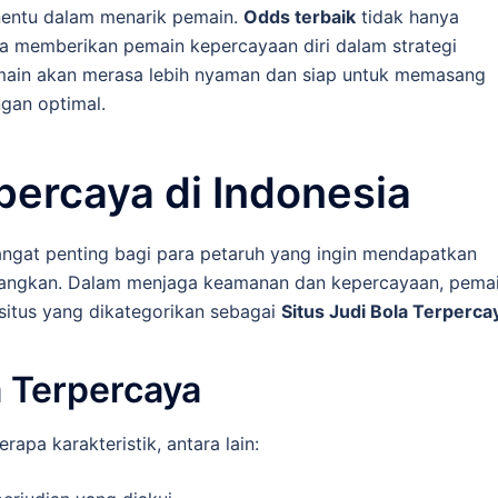
nentu dalam menarik pemain.
Odds terbaik
tidak hanya
a memberikan pemain kepercayaan diri dalam strategi
emain akan merasa lebih nyaman dan siap untuk memasang
ngan optimal.
rpercaya di Indonesia
ngat penting bagi para petaruh yang ingin mendapatkan
angkan. Dalam menjaga keamanan dan kepercayaan, pema
 situs yang dikategorikan sebagai
Situs Judi Bola Terperca
la Terpercaya
apa karakteristik, antara lain: