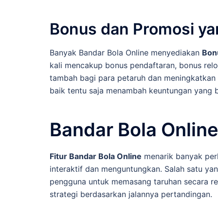
Bonus dan Promosi ya
Banyak Bandar Bola Online menyediakan
Bon
kali mencakup bonus pendaftaran, bonus relo
tambah bagi para petaruh dan meningkatkan
baik tentu saja menambah keuntungan yang bi
Bandar Bola Online
Fitur Bandar Bola Online
menarik banyak per
interaktif dan menguntungkan. Salah satu yan
pengguna untuk memasang taruhan secara re
strategi berdasarkan jalannya pertandingan.