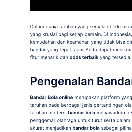
Dalam dunia taruhan yang semakin berkemba
yang krusial bagi setiap pemain. Di Indonesia
kemudahan dan keamanan yang tidak bisa di
bandar yang tepat, agar Anda dapat menikm
fitur menarik dan
odds terbaik
yang tersedia.
Pengenalan Bandar
Bandar Bola online
merupakan platform yan
taruhan pada berbagai jenis pertandingan ol
taruhan modern,
bandar bola
menawarkan peng
penggemar olahraga untuk turut serta dalam a
akurat menjadikan
bandar bola
sebagai piliha