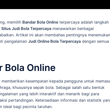
ng, memilih
Bandar Bola Online
terpercaya adalah langkah
,
Situs Judi Bola Terpercaya
menawarkan berbagai
abaikan. Artikel ini akan membahas pentingnya menemuka
ati pengalaman
Judi Online Bola Terpercaya
dengan semua
 Bola Online
g memberikan kesempatan kepada pengguna untuk memas
ahraga, khususnya sepak bola. Sebagai salah satu bentuk
alaman yang lebih interaktif dan menarik bagi para
ksi pertandingan. Ketersediaan informasi dan statistik ya
n ideal bagi pecinta taruhan.