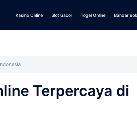
Kasino Online
Slot Gacor
Togel Online
Bandar Bol
Indonesia
line Terpercaya di