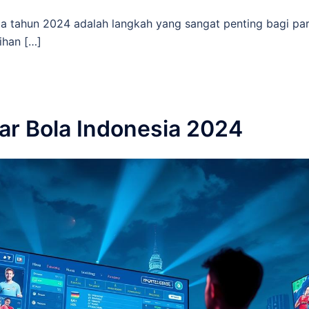
da tahun 2024 adalah langkah yang sangat penting bagi pa
ihan […]
ar Bola Indonesia 2024