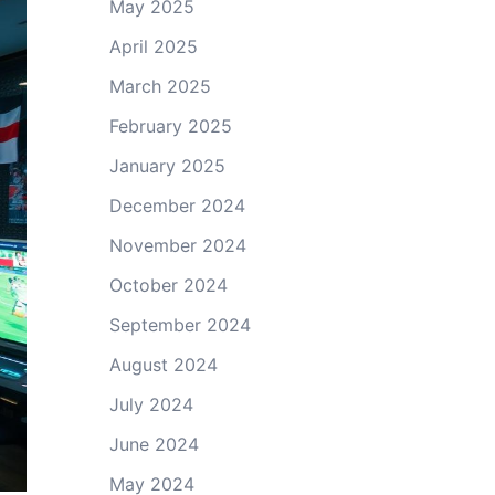
May 2025
April 2025
March 2025
February 2025
January 2025
December 2024
November 2024
October 2024
September 2024
August 2024
July 2024
June 2024
May 2024