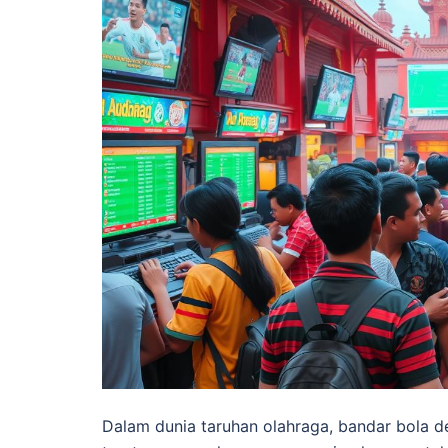
Dalam dunia taruhan olahraga, bandar bola de