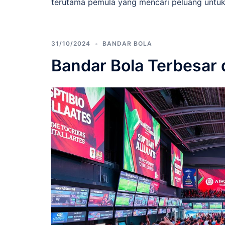
terutama pemula yang mencari peluang untu
31/10/2024
BANDAR BOLA
Bandar Bola Terbesar 