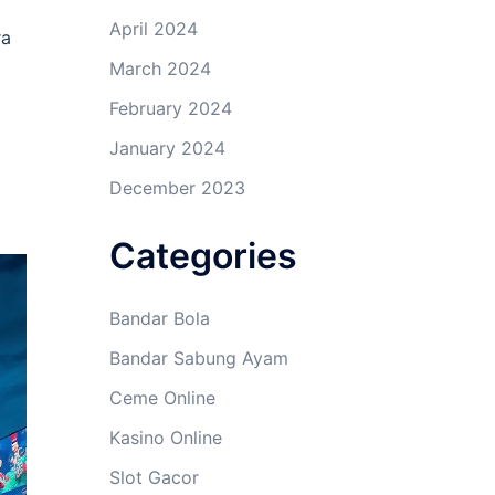
April 2024
ra
March 2024
February 2024
January 2024
December 2023
Categories
Bandar Bola
Bandar Sabung Ayam
Ceme Online
Kasino Online
Slot Gacor