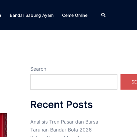
Search
a
Bandar Sabung Ayam
Ceme Online
Search
SE
Recent Posts
Analisis Tren Pasar dan Bursa
Taruhan Bandar Bola 2026