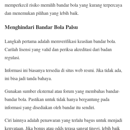
memperkecil risiko memilih bandar bola yang kurang terpercaya
dan menemukan pilihan yang lebih baik.
Menghindari Bandar Bola Palsu
Langkah pertama adalah memverifikasi keaslian bandar bola.
Carilah lisensi yang valid dan periksa akreditasi dari badan
regulasi.
Informasi ini biasanya tersedia di situs web resmi. Jika tidak ada,
ini bisa jadi tanda bahaya.
Gunakan sumber eksternal atau forum yang membahas bandar-
bandar bola. Pastikan untuk tidak hanya bergantung pada
informasi yang disediakan oleh bandar itu sendiri.
Ciri lainnya adalah penawaran yang terlalu bagus untuk menjadi
kenyataan. Jika bonus atau odds terasa sangat tinggi, lebih baik