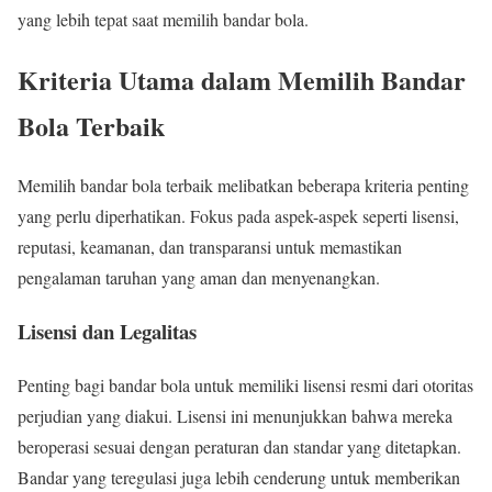
yang lebih tepat saat memilih bandar bola.
Kriteria Utama dalam Memilih Bandar
Bola Terbaik
Memilih bandar bola terbaik melibatkan beberapa kriteria penting
yang perlu diperhatikan. Fokus pada aspek-aspek seperti lisensi,
reputasi, keamanan, dan transparansi untuk memastikan
pengalaman taruhan yang aman dan menyenangkan.
Lisensi dan Legalitas
Penting bagi bandar bola untuk memiliki lisensi resmi dari otoritas
perjudian yang diakui. Lisensi ini menunjukkan bahwa mereka
beroperasi sesuai dengan peraturan dan standar yang ditetapkan.
Bandar yang teregulasi juga lebih cenderung untuk memberikan