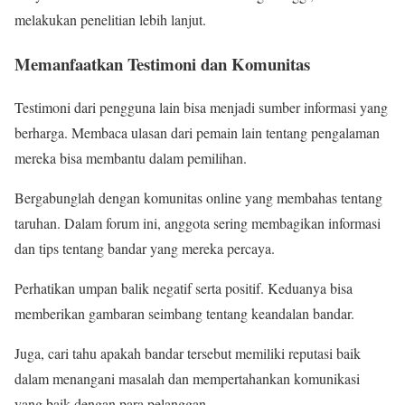
melakukan penelitian lebih lanjut.
Memanfaatkan Testimoni dan Komunitas
Testimoni dari pengguna lain bisa menjadi sumber informasi yang
berharga. Membaca ulasan dari pemain lain tentang pengalaman
mereka bisa membantu dalam pemilihan.
Bergabunglah dengan komunitas online yang membahas tentang
taruhan. Dalam forum ini, anggota sering membagikan informasi
dan tips tentang bandar yang mereka percaya.
Perhatikan umpan balik negatif serta positif. Keduanya bisa
memberikan gambaran seimbang tentang keandalan bandar.
Juga, cari tahu apakah bandar tersebut memiliki reputasi baik
dalam menangani masalah dan mempertahankan komunikasi
yang baik dengan para pelanggan.