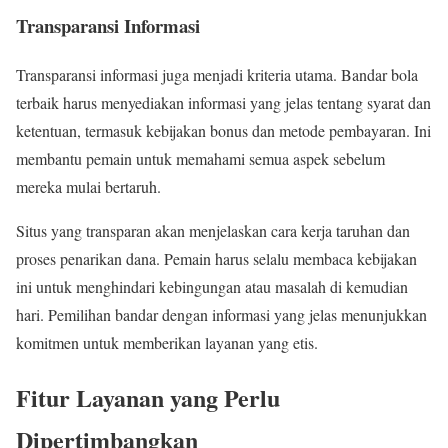
Transparansi Informasi
Transparansi informasi juga menjadi kriteria utama. Bandar bola
terbaik harus menyediakan informasi yang jelas tentang syarat dan
ketentuan, termasuk kebijakan bonus dan metode pembayaran. Ini
membantu pemain untuk memahami semua aspek sebelum
mereka mulai bertaruh.
Situs yang transparan akan menjelaskan cara kerja taruhan dan
proses penarikan dana. Pemain harus selalu membaca kebijakan
ini untuk menghindari kebingungan atau masalah di kemudian
hari. Pemilihan bandar dengan informasi yang jelas menunjukkan
komitmen untuk memberikan layanan yang etis.
Fitur Layanan yang Perlu
Dipertimbangkan