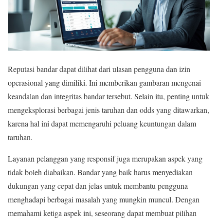
Reputasi bandar dapat dilihat dari ulasan pengguna dan izin
operasional yang dimiliki. Ini memberikan gambaran mengenai
keandalan dan integritas bandar tersebut. Selain itu, penting untuk
mengeksplorasi berbagai jenis taruhan dan odds yang ditawarkan,
karena hal ini dapat memengaruhi peluang keuntungan dalam
taruhan.
Layanan pelanggan yang responsif juga merupakan aspek yang
tidak boleh diabaikan. Bandar yang baik harus menyediakan
dukungan yang cepat dan jelas untuk membantu pengguna
menghadapi berbagai masalah yang mungkin muncul. Dengan
memahami ketiga aspek ini, seseorang dapat membuat pilihan