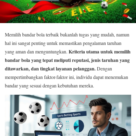
Memilih bandar bola terbaik bukanlah tugas yang mudah, namun
hal ini sangat penting untuk memastikan pengalaman taruhan
Kriteria utama untuk memilih
yang aman dan menguntungkan.
bandar bola yang tepat meliputi reputasi, jenis taruhan yang
ditawarkan, dan tingkat layanan pelanggan.
Dengan
mempertimbangkan faktor-faktor ini, individu dapat menemukan
bandar yang sesuai dengan kebutuhan mereka.