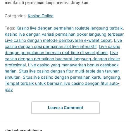
menikmati permainan tanpa merasa dirugikan.
Categories:
Kasino Online
Tags:
Kasino live dengan permainan roulette langsung terbaik
,
Kasino live dengan variasi permainan poker langsung terbesar
,
Live casino dengan metode pembayaran e-wallet cepat
,
Live
casino dengan opsi permainan slot live interaktif
,
Live casino
dengan pengalaman bermain real-time di smartphone
,
Live
casino dengan permainan baccarat langsung dengan dealer
profesional
,
Live casino yang menawarkan bonus cashback
harian
,
Situs live casino dengan fitur multi-table dan taruhan
simultan
,
Situs live casino dengan permainan kartu langsung
,
Tempat terbaik untuk bermain live casino dengan fitur auto-
play
Leave a Comment
shakedownatetown