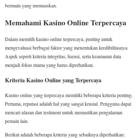
bermain yang memuaskan.
Memahami Kasino Online Terpercaya
Dalam memilih kasino online terpercaya, penting untuk
mengevaluasi berbagai faktor yang menentukan kredibilitasnya.
Aspek seperti kriteria integritas, lisensi, serta keamanan data
menjadi fokus utama yang harus diperhatikan.
Kriteria Kasino Online yang Terpercaya
Kasino online yang terpercaya memiliki beberapa kriteria penting.
Pertama, reputasi adalah hal yang sangat krusial. Pengguna dapat
mencari ulasan dan testimoni untuk memastikan pengalaman
pemain lain.
Berikut adalah beberapa kriteria yang sebaiknya diperhatikan: