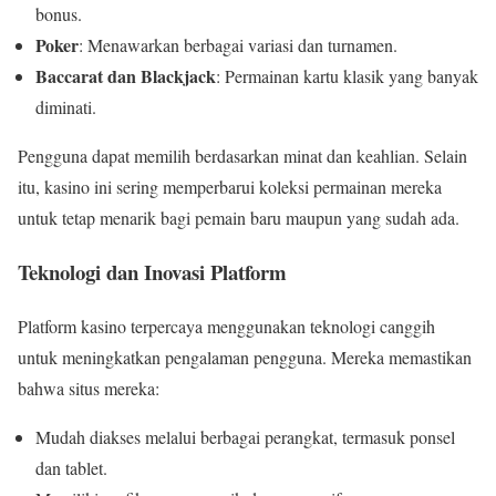
bonus.
Poker
: Menawarkan berbagai variasi dan turnamen.
Baccarat dan Blackjack
: Permainan kartu klasik yang banyak
diminati.
Pengguna dapat memilih berdasarkan minat dan keahlian. Selain
itu, kasino ini sering memperbarui koleksi permainan mereka
untuk tetap menarik bagi pemain baru maupun yang sudah ada.
Teknologi dan Inovasi Platform
Platform kasino terpercaya menggunakan teknologi canggih
untuk meningkatkan pengalaman pengguna. Mereka memastikan
bahwa situs mereka:
Mudah diakses melalui berbagai perangkat, termasuk ponsel
dan tablet.