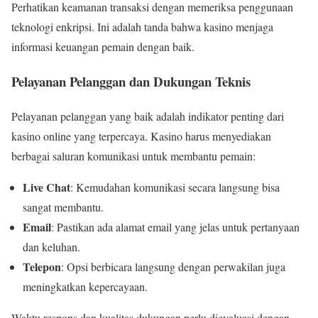
Perhatikan keamanan transaksi dengan memeriksa penggunaan
teknologi enkripsi. Ini adalah tanda bahwa kasino menjaga
informasi keuangan pemain dengan baik.
Pelayanan Pelanggan dan Dukungan Teknis
Pelayanan pelanggan yang baik adalah indikator penting dari
kasino online yang terpercaya. Kasino harus menyediakan
berbagai saluran komunikasi untuk membantu pemain:
Live Chat
: Kemudahan komunikasi secara langsung bisa
sangat membantu.
Email
: Pastikan ada alamat email yang jelas untuk pertanyaan
dan keluhan.
Telepon
: Opsi berbicara langsung dengan perwakilan juga
meningkatkan kepercayaan.
Waktu respons dan kualitas dukungan perlu dievaluasi dengan