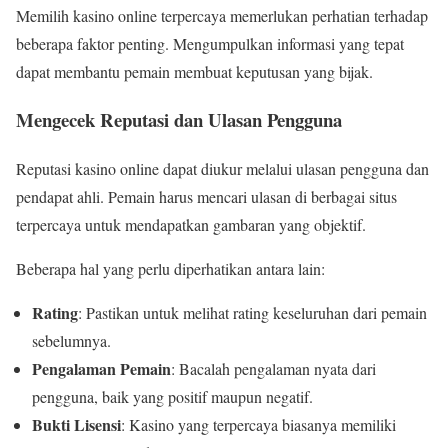
Memilih kasino online terpercaya memerlukan perhatian terhadap
beberapa faktor penting. Mengumpulkan informasi yang tepat
dapat membantu pemain membuat keputusan yang bijak.
Mengecek Reputasi dan Ulasan Pengguna
Reputasi kasino online dapat diukur melalui ulasan pengguna dan
pendapat ahli. Pemain harus mencari ulasan di berbagai situs
terpercaya untuk mendapatkan gambaran yang objektif.
Beberapa hal yang perlu diperhatikan antara lain:
Rating
: Pastikan untuk melihat rating keseluruhan dari pemain
sebelumnya.
Pengalaman Pemain
: Bacalah pengalaman nyata dari
pengguna, baik yang positif maupun negatif.
Bukti Lisensi
: Kasino yang terpercaya biasanya memiliki