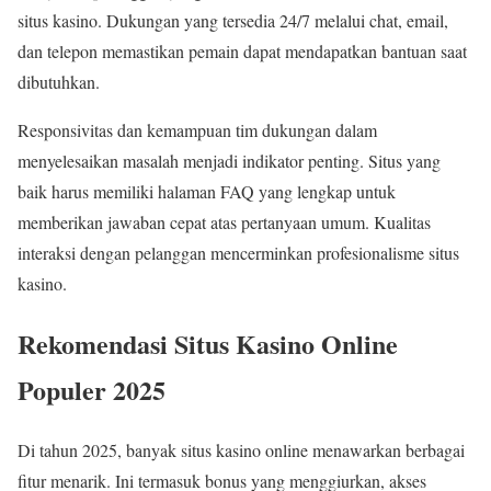
situs kasino. Dukungan yang tersedia 24/7 melalui chat, email,
dan telepon memastikan pemain dapat mendapatkan bantuan saat
dibutuhkan.
Responsivitas dan kemampuan tim dukungan dalam
menyelesaikan masalah menjadi indikator penting. Situs yang
baik harus memiliki halaman FAQ yang lengkap untuk
memberikan jawaban cepat atas pertanyaan umum. Kualitas
interaksi dengan pelanggan mencerminkan profesionalisme situs
kasino.
Rekomendasi Situs Kasino Online
Populer 2025
Di tahun 2025, banyak situs kasino online menawarkan berbagai
fitur menarik. Ini termasuk bonus yang menggiurkan, akses