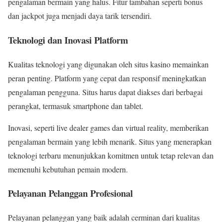
pengalaman bermain yang halus. Fitur tambahan seperti bonus
dan jackpot juga menjadi daya tarik tersendiri.
Teknologi dan Inovasi Platform
Kualitas teknologi yang digunakan oleh situs kasino memainkan
peran penting. Platform yang cepat dan responsif meningkatkan
pengalaman pengguna. Situs harus dapat diakses dari berbagai
perangkat, termasuk smartphone dan tablet.
Inovasi, seperti live dealer games dan virtual reality, memberikan
pengalaman bermain yang lebih menarik. Situs yang menerapkan
teknologi terbaru menunjukkan komitmen untuk tetap relevan dan
memenuhi kebutuhan pemain modern.
Pelayanan Pelanggan Profesional
Pelayanan pelanggan yang baik adalah cerminan dari kualitas