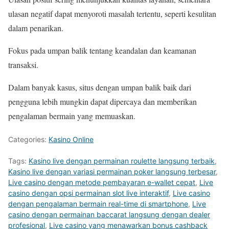
ulasan negatif dapat menyoroti masalah tertentu, seperti kesulitan
dalam penarikan.
Fokus pada umpan balik tentang keandalan dan keamanan
transaksi.
Dalam banyak kasus, situs dengan umpan balik baik dari
pengguna lebih mungkin dapat dipercaya dan memberikan
pengalaman bermain yang memuaskan.
Categories:
Kasino Online
Tags:
Kasino live dengan permainan roulette langsung terbaik
,
Kasino live dengan variasi permainan poker langsung terbesar
,
Live casino dengan metode pembayaran e-wallet cepat
,
Live
casino dengan opsi permainan slot live interaktif
,
Live casino
dengan pengalaman bermain real-time di smartphone
,
Live
casino dengan permainan baccarat langsung dengan dealer
profesional
,
Live casino yang menawarkan bonus cashback