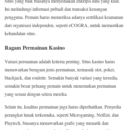
Situs yang baik biasanya menyediakan enkripsi data yang kuat.
Ini melindungi informasi pribadi dan transaksi keuangan
pengguna. Pemain harus memeriksa adanya sertifikasi keamanan
dari organisasi independen, seperti eCOGRA, untuk memastikan
kehandalan situs.
Ragam Permainan Kasino
Variasi permainan adalah kriteria penting. Situs kasino harus
menawarkan beragam jenis permainan, termasuk slot, poker,
blackjack, dan roulette. Semakin banyak variasi yang tersedia,
semakin besar peluang pemain untuk menemukan permainan
yang sesuai dengan selera mereka.
Selain itu, kualitas permainan juga harus diperhatikan. Penyedia
perangkat lunak terkemuka, seperti Microgaming, NetEnt, dan
Playtech, biasanya menawarkan grafis yang menarik dan