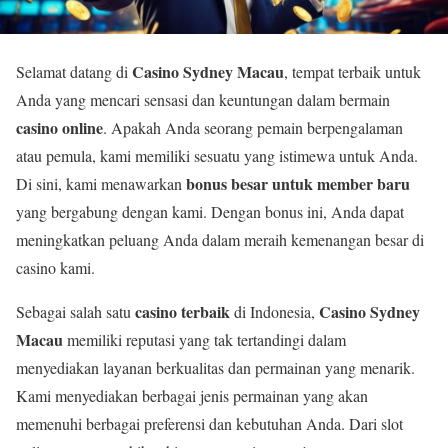
Casino Sydney Macau
Selamat datang di
, tempat terbaik untuk
Anda yang mencari sensasi dan keuntungan dalam bermain
casino online
. Apakah Anda seorang pemain berpengalaman
atau pemula, kami memiliki sesuatu yang istimewa untuk Anda.
bonus besar untuk member baru
Di sini, kami menawarkan
yang bergabung dengan kami. Dengan bonus ini, Anda dapat
meningkatkan peluang Anda dalam meraih kemenangan besar di
casino kami.
casino terbaik
Casino Sydney
Sebagai salah satu
di Indonesia,
Macau
memiliki reputasi yang tak tertandingi dalam
menyediakan layanan berkualitas dan permainan yang menarik.
Kami menyediakan berbagai jenis permainan yang akan
memenuhi berbagai preferensi dan kebutuhan Anda. Dari slot