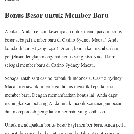
Bonus Besar untuk Member Baru
Apakah Anda mencari kesempatan untuk mendapatkan bonus
besar sebagai member baru di Casino Sydney Macau? Anda
berada di tempat yang tepat! Di sini, kami akan memberikan
penjelasan lengkap mengenai bonus yang bisa Anda klaim
sebagai member baru di Casino Sydney Macau.
Sebagai salah satu casino terbaik di Indonesia, Casino Sydney
Macau menawarkan berbagai bonus menarik kepada para
member baru. Dengan memanfaatkan bonus ini, Anda dapat
meningkatkan peluang Anda untuk meraih kemenangan besar
dan memperoleh pengalaman bermain yang lebih seru.
Untuk mendapatkan bonus besar bagi member baru, Anda perlu
mematuhi syarat dan ketentuan yang berlaku. Syarat-syarat ini