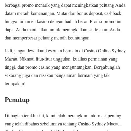
berbagai promo menarik yang dapat meningkatkan peluang Anda
dalam meraih kemenangan. Mulai dari bonus deposit, cashback,
hingga turnamen kasino dengan hadiah besar. Promo-promo ini
dapat Anda manfaatkan untuk meningkatkan saldo akun Anda
dan memperbesar peluang meraih keuntungan.
Jadi, jangan lewatkan keseruan bermain di Casino Online Sydney
Macau. Nikmati fitur-fitur unggulan, kualitas permainan yang
tinggi, dan promo casino yang menguntungkan. Bergabunglah
sekarang juga dan rasakan pengalaman bermain yang tak
terlupakan!
Penutup
Di bagian terakhir ini, kami telah merangkum informasi penting
yang telah dibahas sebelumnya tentang Casino Sydney Macau.