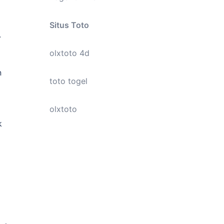
Situs Toto
.
olxtoto 4d
n
toto togel
olxtoto
k
i