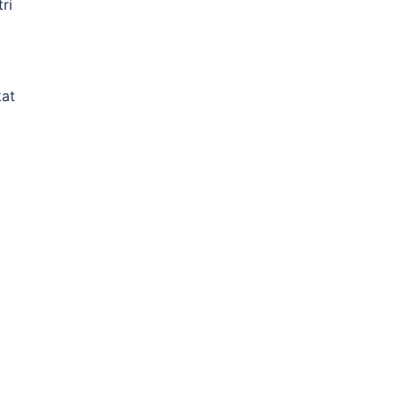
ri
kat