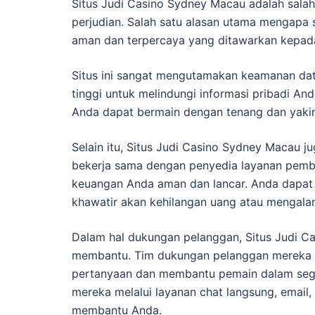
Situs Judi Casino Sydney Macau adalah sala
perjudian. Salah satu alasan utama mengapa si
aman dan terpercaya yang ditawarkan kepad
Situs ini sangat mengutamakan keamanan dat
tinggi untuk melindungi informasi pribadi A
Anda dapat bermain dengan tenang dan yakin 
Selain itu, Situs Judi Casino Sydney Macau
bekerja sama dengan penyedia layanan pemb
keuangan Anda aman dan lancar. Anda dapat
khawatir akan kehilangan uang atau mengalam
Dalam hal dukungan pelanggan, Situs Judi Ca
membantu. Tim dukungan pelanggan mereka te
pertanyaan dan membantu pemain dalam seg
mereka melalui layanan chat langsung, email
membantu Anda.