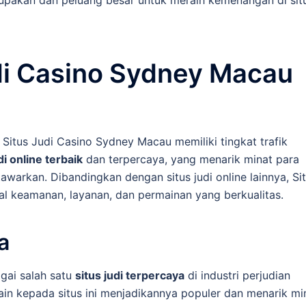
lupakan dan peluang besar untuk meraih kemenangan di sit
di Casino Sydney Macau
 Situs Judi Casino Sydney Macau memiliki tingkat trafik
di online terbaik
dan terpercaya, yang menarik minat para
warkan. Dibandingkan dengan situs judi online lainnya, Si
l keamanan, layanan, dan permainan yang berkualitas.
a
gai salah satu
situs judi terpercaya
di industri perjudian
ain kepada situs ini menjadikannya populer dan menarik mi