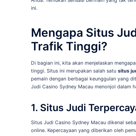
Anda. Temukan sensasi bermain yang tak ter
ini.
Mengapa Situs Ju
Trafik Tinggi?
Di bagian ini, kita akan menjelaskan mengapa
tinggi. Situs ini merupakan salah satu
situs ju
pemain dengan berbagai keunggulan yang dita
Judi Casino Sydney Macau menonjol dalam ha
1. Situs Judi Terpercay
Situs Judi Casino Sydney Macau dikenal seba
online. Kepercayaan yang diberikan oleh pem