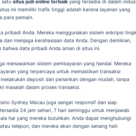
h satu
situs judi online terbaik
yang tersedia di dalam indust
tus ini memiliki trafik tinggi adalah karena layanan yang
a para pemain.
a pribadi Anda. Mereka menggunakan sistem enkripsi ting
nda dan menjaga kerahasiaan data Anda. Dengan demikian,
bahwa data pribadi Anda aman di situs ini.
 juga menawarkan sistem pembayaran yang handal. Mereka
ayaran yang terpercaya untuk memastikan transaksi
 melakukan deposit dan penarikan dengan mudah, tanpa
i masalah dalam proses transaksi.
sino Sydney Macau juga sangat responsif dan siap
rsedia 24 jam sehari, 7 hari seminggu untuk menjawab
ala hal yang mereka butuhkan. Anda dapat menghubungi
, atau telepon, dan mereka akan dengan senang hati