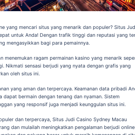
ne yang mencari situs yang menarik dan populer? Situs Jud
t untuk Anda! Dengan trafik tinggi dan reputasi yang teru
ang mengasyikkan bagi para pemainnya.
kan menemukan ragam permainan kasino yang menarik seper
agi. Nikmati sensasi berjudi yang nyata dengan grafis yang
an oleh situs ini.
ayanan yang aman dan terpercaya. Keamanan data pribadi A
Anda dapat bermain dengan tenang dan nyaman. Sistem
an yang responsif juga menjadi keunggulan situs ini.
populer dan terpercaya, Situs Judi Casino Sydney Macau
arang dan mulailah meningkatkan pengalaman berjudi online