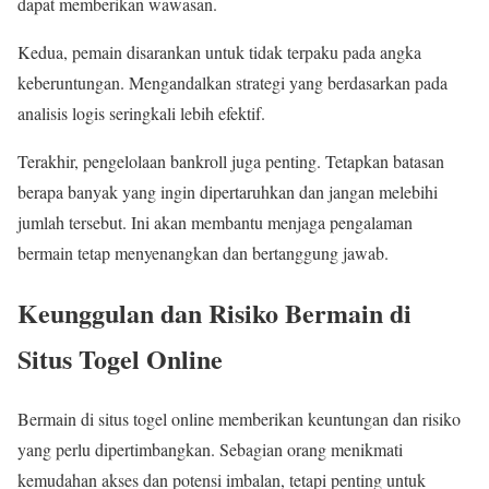
dapat memberikan wawasan.
Kedua, pemain disarankan untuk tidak terpaku pada angka
keberuntungan. Mengandalkan strategi yang berdasarkan pada
analisis logis seringkali lebih efektif.
Terakhir, pengelolaan bankroll juga penting. Tetapkan batasan
berapa banyak yang ingin dipertaruhkan dan jangan melebihi
jumlah tersebut. Ini akan membantu menjaga pengalaman
bermain tetap menyenangkan dan bertanggung jawab.
Keunggulan dan Risiko Bermain di
Situs Togel Online
Bermain di situs togel online memberikan keuntungan dan risiko
yang perlu dipertimbangkan. Sebagian orang menikmati
kemudahan akses dan potensi imbalan, tetapi penting untuk