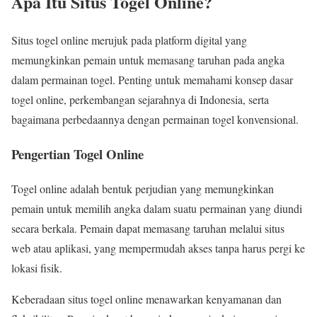
Apa Itu Situs Togel Online?
Situs togel online merujuk pada platform digital yang
memungkinkan pemain untuk memasang taruhan pada angka
dalam permainan togel. Penting untuk memahami konsep dasar
togel online, perkembangan sejarahnya di Indonesia, serta
bagaimana perbedaannya dengan permainan togel konvensional.
Pengertian Togel Online
Togel online adalah bentuk perjudian yang memungkinkan
pemain untuk memilih angka dalam suatu permainan yang diundi
secara berkala. Pemain dapat memasang taruhan melalui situs
web atau aplikasi, yang mempermudah akses tanpa harus pergi ke
lokasi fisik.
Keberadaan situs togel online menawarkan kenyamanan dan